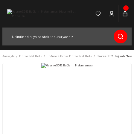
Anasayfa
Motosiklet Botu
Enduro & Cross Motosiklet Botu
Gaerne SG12 Bağlantı Meka