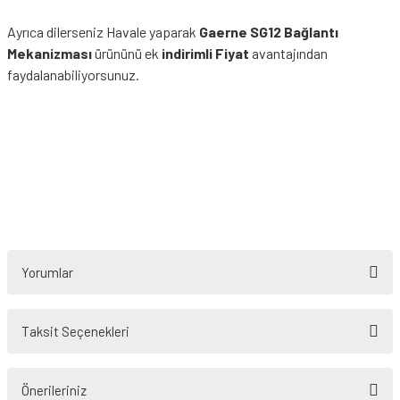
Ayrıca dilerseniz Havale yaparak
Gaerne SG12 Bağlantı
Mekanizması
ürününü ek
indirimli Fiyat
avantajından
faydalanabiliyorsunuz.
Yorumlar
Taksit Seçenekleri
Bu ürüne ilk yorumu siz yapın!
Önerileriniz
Yorum Yaz