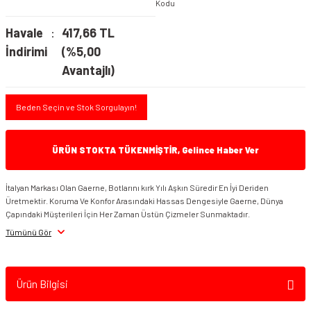
Kodu
Havale
417,66 TL
İndirimi
(%5,00
Avantajlı)
Beden Seçin ve Stok Sorgulayın!
ÜRÜN STOKTA TÜKENMİŞTİR, Gelince Haber Ver
İtalyan Markası Olan Gaerne, Botlarını kırk Yılı Aşkın Süredir En İyi Deriden
Üretmektir. Koruma Ve Konfor Arasındaki Hassas Dengesiyle Gaerne, Dünya
Çapındaki Müşterileri İçin Her Zaman Üstün Çizmeler Sunmaktadır.
Tümünü Gör
Ürün Bilgisi