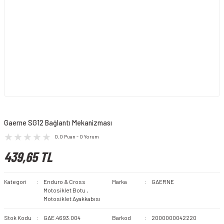
Gaerne SG12 Bağlantı Mekanizması
0.0 Puan - 0 Yorum
439,65 TL
Kategori
Enduro & Cross
Marka
GAERNE
Motosiklet Botu
,
Motosiklet Ayakkabısı
Stok Kodu
GAE.4693.004
Barkod
2000000042220