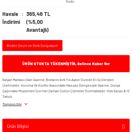
Kodu
Havale
365,46 TL
İndirimi
(%5,00
Avantajlı)
Beden Seçin ve Stok Sorgulayın!
ÜRÜN STOKTA TÜKENMİŞTİR, Gelince Haber Ver
İtalyan Markası Olan Gaerne, Botlarını kırk Yılı Aşkın Süredir En İyi Deriden
Üretmektir. Koruma Ve Konfor Arasındaki Hassas Dengesiyle Gaerne, Dünya
Çapındaki Müşterileri İçin Her Zaman Üstün Çizmeler Sunmaktadır. Hızlı Kargo & 12
Taksit.
Tümünü Gör
Ürün Bilgisi