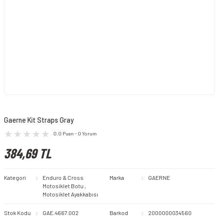
Gaerne Kit Straps Gray
0.0 Puan - 0 Yorum
384,69 TL
Kategori
Enduro & Cross
Marka
GAERNE
Motosiklet Botu
,
Motosiklet Ayakkabısı
Stok Kodu
GAE.4667.002
Barkod
2000000034560