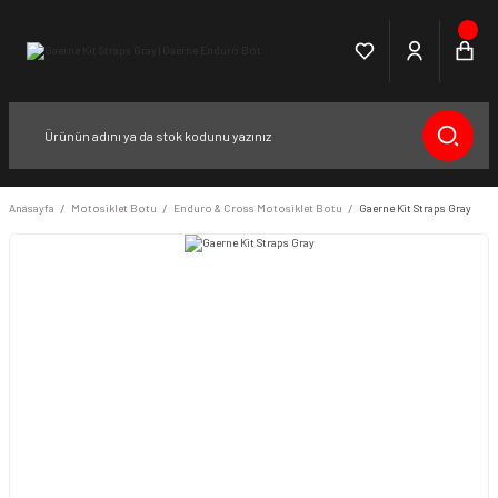
Anasayfa
Motosiklet Botu
Enduro & Cross Motosiklet Botu
Gaerne Kit Straps Gray