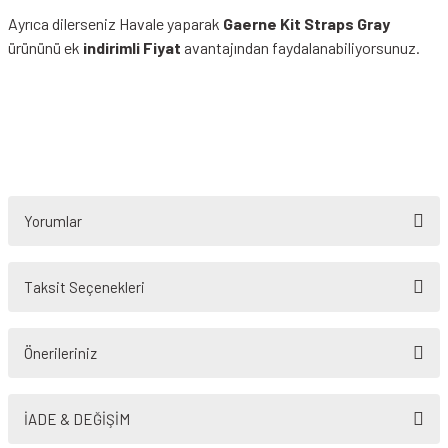
Ayrıca dilerseniz Havale yaparak
Gaerne Kit Straps Gray
ürününü ek
indirimli Fiyat
avantajından faydalanabiliyorsunuz.
Yorumlar
Taksit Seçenekleri
Bu ürüne ilk yorumu siz yapın!
Önerileriniz
Yorum Yaz
Bu ürünün fiyat bilgisi, resim, ürün açıklamalarında ve diğer konularda
yetersiz gördüğünüz noktaları öneri formunu kullanarak tarafımıza
İADE & DEĞİŞİM
iletebilirsiniz.