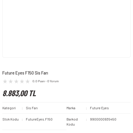
Future Eyes F150 Sis Farı
0.0 Puan - 0 Yorum
8.883,00 TL
Kategori
Sis Farı
Marka
Future Eyes
Stok Kodu
FutureEyes.F150
Barkod
9900000935450
Kodu