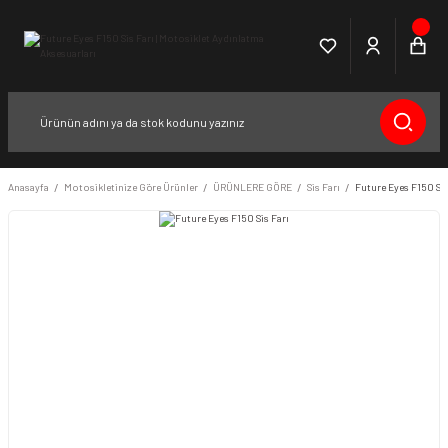
Anasayfa
Motosikletinize Göre Ürünler
ÜRÜNLERE GÖRE
Sis Farı
Future Eyes F150 Sis