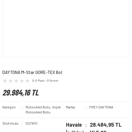
DAYTONA M-Star GORE-TEX Bot
0.0 Puan - 0 Yorum
29.984,16 TL
Kategori
Motosiklet Botu
,
Kışlık
Marka
FREY DAYTONA
Motosiklet Botu
Stok Kodu
D278111
Havale
28.484,95 TL