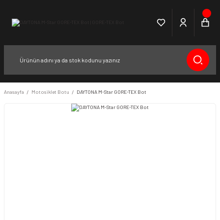
Anasayfa
Motosiklet Botu
DAYTONA M-Star GORE-TEX Bot