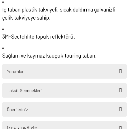
İç taban plastik takviyeli, sıcak daldırma galvanizli
çelik takviyeye sahip.
3M-Scotchlite topuk reflektörü.
Sağlam ve kaymaz kauçuk touring taban.
Yorumlar
Taksit Seçenekleri
Bu ürüne ilk yorumu siz yapın!
Önerileriniz
Yorum Yaz
Bu ürünün fiyat bilgisi, resim, ürün açıklamalarında ve diğer konularda
yetersiz gördüğünüz noktaları öneri formunu kullanarak tarafımıza
İADE & DEĞİŞİM