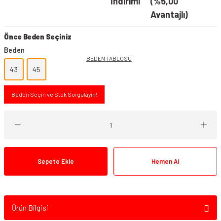
İndirimi
(%5,00
Avantajlı)
Önce Beden Seçiniz
Beden
BEDEN TABLOSU
43
45
Beden Seçin ve Stok Sorgulayın!
Sepete Ekle
Hemen Al
Ürün Bilgisi