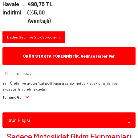
Havale
498,75 TL
İndirimi
(%5,00
Avantajlı)
Beden Seçin ve Stok Sorgulayın!
ÜRÜN STOKTA TÜKENMİŞTİR, Gelince Haber Ver
Hızlı Gönderi
Yerli Üretim ve uygun fiyat politikasına sahip motosiklet ekipmanları ve
aksesuarları üretmektedir.
Tümünü Gör
Ürün Bilgisi
Sadece Motosiklet Giyim Ekipmanları