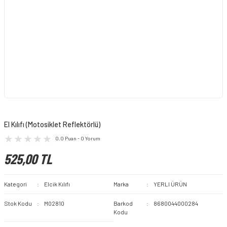
El Kılıfı (Motosiklet Reflektörlü)
0.0 Puan - 0 Yorum
525,00 TL
Kategori
Elcik Kılıfı
Marka
YERLI ÜRÜN
Stok Kodu
M02810
Barkod
8680044000284
Kodu