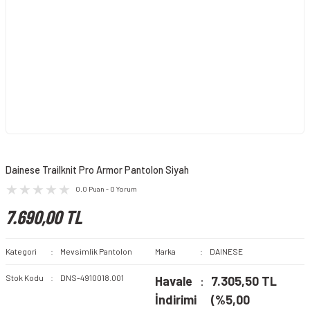
Dainese Trailknit Pro Armor Pantolon Siyah
0.0 Puan - 0 Yorum
7.690,00 TL
Kategori
Mevsimlik Pantolon
Marka
DAINESE
Stok Kodu
DNS-4910018.001
Havale
7.305,50 TL
İndirimi
(%5,00