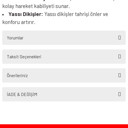
kolay hareket kabiliyeti sunar.
Yassı Dikişler:
Yassı dikişler tahrişi önler ve
konforu artırır.
Yorumlar
Taksit Seçenekleri
Bu ürüne ilk yorumu siz yapın!
Önerileriniz
Yorum Yaz
Bu ürünün fiyat bilgisi, resim, ürün açıklamalarında ve diğer konularda
yetersiz gördüğünüz noktaları öneri formunu kullanarak tarafımıza
İADE & DEĞİŞİM
iletebilirsiniz.
Görüş ve önerileriniz için teşekkür ederiz.
Ürün resmi kalitesiz, bozuk veya görüntülenemiyor.
Ürün açıklamasında eksik bilgiler bulunuyor.