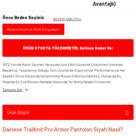
Avantajlı)
Önce Beden Seçiniz
BEDEN TABLOSU
Beden Seçin ve Stok Sorgulayın!
ÜRÜN STOKTA TÜKENMİŞTİR, Gelince Haber Ver
1972 Yılında Motor Sporları Yarışçıları İçin Etkili Güvenlik Çözümleri Üreterek
Başlamış, Tasarlamış Olduğu Tüm Ürünlerde Ergonomiyi, Performansı ve Her
Şeyden Önce Güvenliği Geliştirmeyi Misyon Edinmiş Dainese, Dünya da Bu
Pazarda En Çok Bilinen Markalar Arasında Yer Almış İtalyan Firmasıdır.
Tümünü Gör
Ürün Bilgisi
Dainese Trailknit Pro Armor Pantolon Siyah Nasıl?