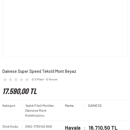
Dainese Super Speed Tekstil Mont Beyaz
0.0 Puan - 0 Yorum
17.590,00 TL
Kategori
Yazlık Fileli Montlar
,
Marka
DAINESE
Dainese Mont
Koleksiyonu
Stok Kodu
DNS-1735143.858
Havale
16.710,50 TL