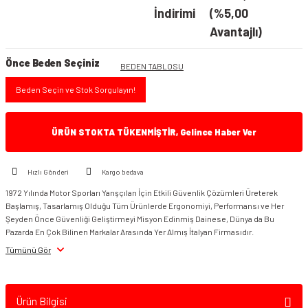
İndirimi
(%5,00
Avantajlı)
Önce Beden Seçiniz
BEDEN TABLOSU
Beden Seçin ve Stok Sorgulayın!
ÜRÜN STOKTA TÜKENMİŞTİR, Gelince Haber Ver
Hızlı Gönderi
Kargo bedava
1972 Yılında Motor Sporları Yarışçıları İçin Etkili Güvenlik Çözümleri Üreterek
Başlamış, Tasarlamış Olduğu Tüm Ürünlerde Ergonomiyi, Performansı ve Her
Şeyden Önce Güvenliği Geliştirmeyi Misyon Edinmiş Dainese, Dünya da Bu
Pazarda En Çok Bilinen Markalar Arasında Yer Almış İtalyan Firmasıdır.
Tümünü Gör
Ürün Bilgisi