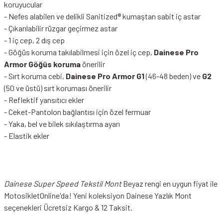
koruyucular
- Nefes alabilen ve delikli Sanitized® kumaştan sabit iç astar
- Çıkarılabilir rüzgar geçirmez astar
- 1 iç cep, 2 dış cep
- Göğüs koruma takılabilmesi için özel iç cep,
Dainese Pro
Armor Göğüs koruma
önerilir
- Sırt koruma cebi,
Dainese Pro Armor G1
(46-48 beden) ve
G2
(50 ve üstü) sırt koruması önerilir
- Reflektif yansıtıcı ekler
- Ceket-Pantolon bağlantısı için özel fermuar
- Yaka, bel ve bilek sıkılaştırma ayarı
- Elastik ekler
Dainese Super Speed Tekstil Mont
Beyaz rengi en uygun fiyat ile
MotosikletOnline'da! Yeni koleksiyon Dainese Yazlık Mont
seçenekleri Ücretsiz Kargo & 12 Taksit.