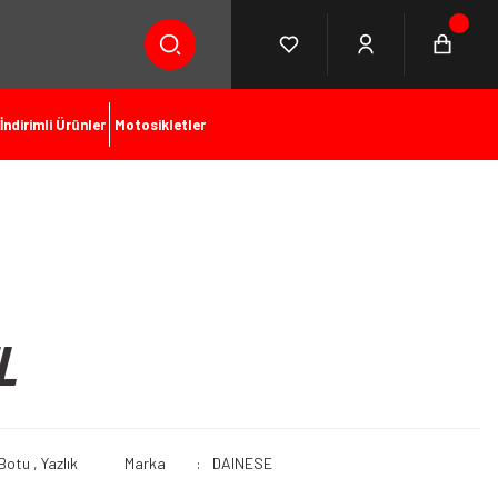
İndirimli Ürünler
Motosikletler
L
 Botu
,
Yazlık
Marka
DAINESE