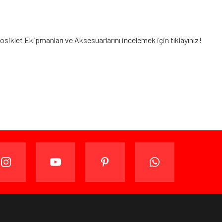
tosiklet Ekipmanları
ve Aksesuarlarını incelemek için tıklayınız!
ijinal ambalajında (paketi açılmamış ve kullanılmamış
ade edebilir veya değiştirebilirsiniz.