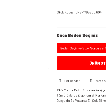
Stok Kodu
DNS-1795200.604
Önce Beden Seçiniz
Beden Seçin ve Stok Sorgulayın!
ÜRÜN STO
Hızlı Gönderi
Kargo b
1972 Yılında Motor Sporları Yarışçı
Tüm Ürünlerde Ergonomiyi, Perform
Dünya da Bu Pazarda En Çok Bilinen