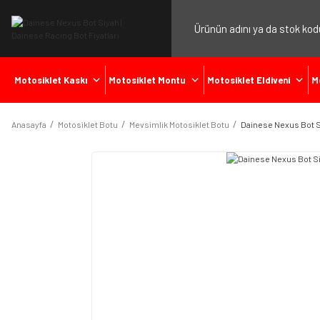
Motosiklet Kaskı
Motosiklet Montu
Motosiklet Eldiveni
M
Anasayfa
Motosiklet Botu
Mevsimlik Motosiklet Botu
Dainese Nexus Bot 