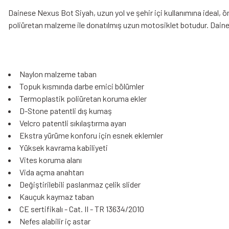
Dainese Nexus Bot Siyah, uzun yol ve şehir içi kullanımına ideal, 
poliüretan malzeme ile donatılmış uzun motosiklet botudur. Daine
Naylon malzeme taban
Topuk kısmında darbe emici bölümler
Termoplastik poliüretan koruma ekler
D-Stone patentli dış kumaş
Velcro patentli sıkılaştırma ayarı
Ekstra yürüme konforu için esnek eklemler
Yüksek kavrama kabiliyeti
Vites koruma alanı
Vida açma anahtarı
Değiştirilebili paslanmaz çelik slider
Kauçuk kaymaz taban
CE sertifikalı - Cat. II - TR 13634/2010
Nefes alabilir iç astar