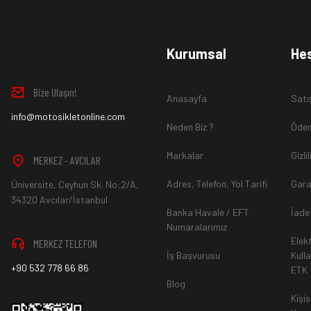
www.MotosikletOnline.com alışveriş sitesinden almış olduğ
Kurumsal
He
içinde teslim aldığınız şekli ile iade edebilirsiniz.
Bize Ulaşın!
Anasayfa
Satı
Aksi durum söz konusu olduğunda
info@motosikletonline.com
ürün "Yeniden Satışa” 
Neden Biz ?
Ödem
Markalar
Gizli
MERKEZ - AVCILAR
Adres, Telefon, Yol Tarifi
Gara
Üniversite, Ceyhun Sk. No:2/A,
*İade ve Değişim sürecinde ürünlerin
"Gönderici Ödemeli”
ola
34320 Avcılar/İstanbul
Banka Havale / EFT
İade
Numaralarımız
Elek
MERKEZ TELEFON
*
Ürün mağazamıza ulaştıktan sonra gerekli incelemelerin ardınd
İş Başvurusu
Kull
+90 532 778 66 86
ETK
hesaba ya da Kredi Kartına "Beş (5) ile On (10) iş günü” aras
Blog
durumlar ilgili bankanız ile yapılan sözleşme yükümlülüğüne ai
Kişis