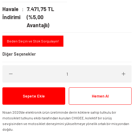
Havale
7.471,75 TL
İndirimi
(%5,00
Avantajlı)
Beden Seçin ve Stok Sorgulayın!
Diğer Seçenekler
Sepete Ekle
Hemen Al
Nisan 2020'de elektronik ürün üretiminde derin köklere sahip tutkulu bir
motosiklet tutkunu ekibi tarafından kurulan CHIGEE, kolektif bir sürüş
Chigee AIO-6 Max Akıllı Sürüş Sistemi
sevgisinden ve motosiklet deneyimini yükseltmeye yönelik ortak bir misyondan
Chigee AIO-6 LTE 4G Akıllı Sürüş Sistemi
doğdu.