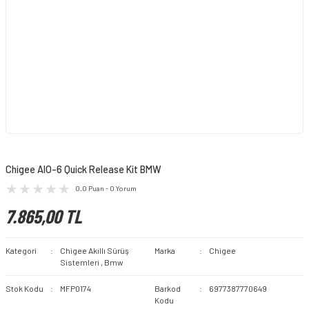
Chigee AIO-6 Quick Release Kit BMW
0.0 Puan - 0 Yorum
7.865,00 TL
Kategori
Chigee Akıllı Sürüş
Marka
Chigee
Sistemleri
,
Bmw
Stok Kodu
MFP0174
Barkod
6977387770649
Kodu