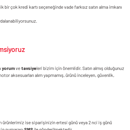
 bir çok kredi kartı seçeneğinde vade farksız satın alma imkanı
dalanabiliyorsunuz.
msiyoruz
a
yorum
ve
tavsiye
leri bizim için önemlidir. Satın almış olduğunuz
otor aksesuarları alım yapmamış, ürünü inceleyen, güvenlik,
 ürünlerimiz ise siparişinizin ertesi günü veya 2 nci iş günü
akip numarası
SMS
ile gönderilmektedir.