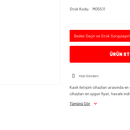
Stok Kodu
M05511
Beden Seçin ve Stok Sorgulayın!
ÜRÜN STO
Hızlı Gönderi
Kask iletişim cihazları arasında en
cihazları en uygun fiyat, havale indir
Tümünü Gör