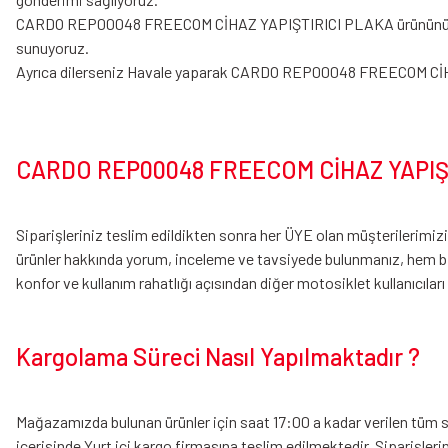
CARDO REP00048 FREECOM CİHAZ YAPIŞTIRICI PLAKA ürününü piyasaya 
sunuyoruz.
Ayrıca dilerseniz Havale yaparak CARDO REP00048 FREECOM C
CARDO REP00048 FREECOM CİHAZ YAPIŞTIR
Siparişleriniz teslim edildikten sonra her ÜYE olan müşteril
ürünler hakkında yorum, inceleme ve tavsiyede bulunmanız, hem bi
konfor ve kullanım rahatlığı açısından diğer motosiklet kullanıcıları i
Kargolama Süreci Nasıl Yapılmaktadır ?
Mağazamızda bulunan ürünler için saat 17:00 a kadar verilen tüm sip
içerisinde Yurt içi kargo firmasına teslim edilmektedir. Siparişler