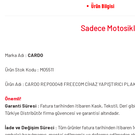
Ürün Bilgisi
Sadece Motosikle
Marka Adı :
CARDO
Ürün Stok Kodu : M05511
Ürün Adı : CARDO REP00048 FREECOM CİHAZ YAPIŞTIRICI PLA
Önemli!
Garanti Süresi :
Fatura tarihinden itibaren Kask, Tekstil, Deri gib
Türkiye Distribütör firma güvencesi ve garantisi altındadır.
İade ve Değişim Süreci :
Tüm ürünler fatura tarihinden itibaren 1
ambalajı bozulmamış, montaj edilmemiş ve deforme edilmeden eksik