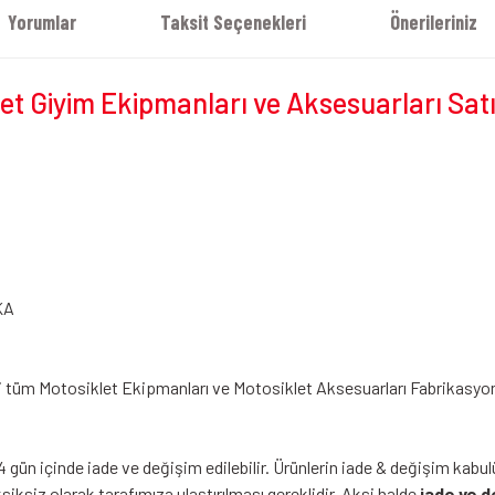
Yorumlar
Taksit Seçenekleri
Önerileriniz
t Giyim Ekipmanları ve Aksesuarları Sat
KA
i tüm Motosiklet Ekipmanları ve Motosiklet Aksesuarları Fabrikasyon Hat
4 gün içinde iade ve değişim edilebilir. Ürünlerin iade & değişim kabul
siz olarak tarafımıza ulaştırılması gereklidir. Aksi halde
iade ve d