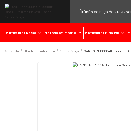
Motosiklet Kaskı
Motosiklet Montu
Motosiklet Eldiveni
M
Anasayfa
Bluetooth intercom
Yedek Parça
CARDO REP00048 Freecom Cih