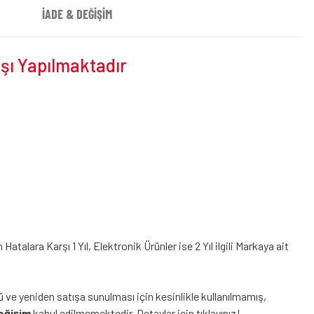
İADE & DEĞİŞİM
ışı Yapılmaktadır
alara Karşı 1 Yıl, Elektronik Ürünler ise 2 Yıl ilgili Markaya ait
ü ve yeniden satışa sunulması için kesinlikle kullanılmamış,
eğişim
kabul edilmemektedir.
Detaylar için tıklayınız!