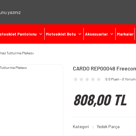
otosiklet Pantolonu
Motosiklet Botu
Aksesuarlar
Markalar
az Tutturma Plakası
CARDO REP00048 Freecom 
0.0 Puan - 0 Yorum
808,00 TL
Kategori
Yedek Parça