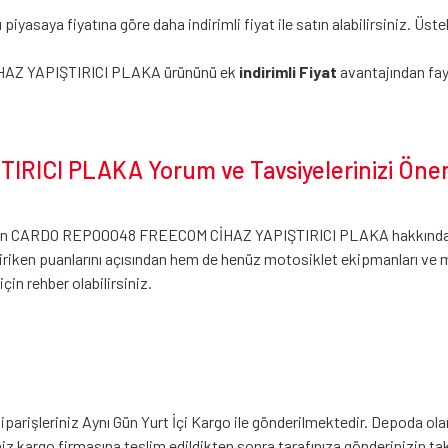
fiyatına göre daha indirimli fiyat ile satın alabilirsiniz. Üstelik
İHAZ YAPIŞTIRICI PLAKA ürününü ek
indirimli Fiyat
avantajından fay
ICI PLAKA Yorum ve Tavsiyelerinizi Öne
erimizin CARDO REP00048 FREECOM CİHAZ YAPIŞTIRICI PLAKA hakkınd
riken puanlarını açısından hem de henüz motosiklet ekipmanları ve m
çin rehber olabilirsiniz.
arişleriniz Aynı Gün Yurt İçi Kargo ile gönderilmektedir. Depoda olan
iniz kargo firmasına teslim edildikten sonra tarafınıza gönderinizin t