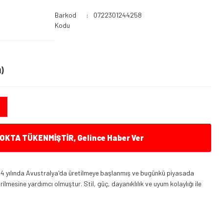
Barkod
0722301244258
Kodu
)
KTA TÜKENMİŞTİR, Gelince Haber Ver
84 yılında Avustralya'da üretilmeye başlanmış ve bugünkü piyasada
irilmesine yardımcı olmuştur. Stil, güç, dayanıklılık ve uyum kolaylığı ile