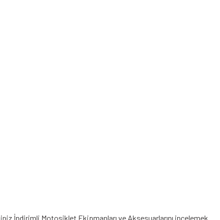
ğiniz
İndirimli Motosiklet Ekipmanları
ve Aksesuarlarını incelemek