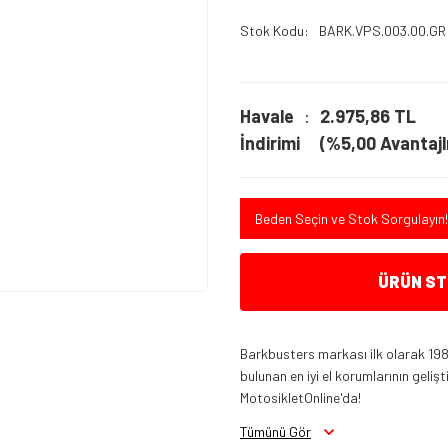
Stok Kodu
BARK.VPS.003.00.GR
Havale
2.975,86 TL
İndirimi
(%5,00 Avantajlı
Beden Seçin ve Stok Sorgulayın!
ÜRÜN STO
Barkbusters markası ilk olarak 19
bulunan en iyi el korumlarının gelişt
MotosikletOnline'da!
Tümünü Gör