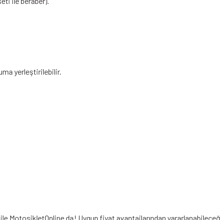
ti ile beraber).
ma yerleştirilebilir.
ile MotosikletOnline da! Uygun fiyat avantajlarından yararlanabilece