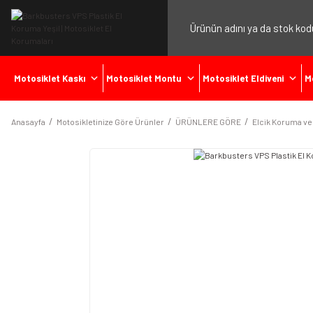
Motosiklet Kaskı
Motosiklet Montu
Motosiklet Eldiveni
M
Anasayfa
Motosikletinize Göre Ürünler
ÜRÜNLERE GÖRE
Elcik Koruma ve