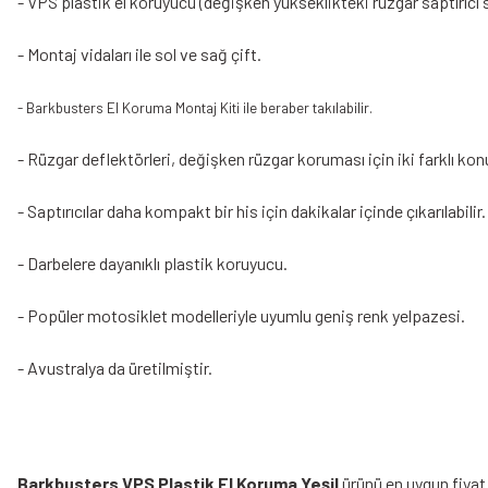
- VPS plastik el koruyucu (değişken yükseklikteki rüzgar saptırıcı se
- Montaj vidaları ile sol ve sağ çift.
- Barkbusters El Koruma Montaj Kiti ile beraber takılabilir.
- Rüzgar deflektörleri, değişken rüzgar koruması için iki farklı konu
- Saptırıcılar daha kompakt bir his için dakikalar içinde çıkarılabilir.
- Darbelere dayanıklı plastik koruyucu.
- Popüler motosiklet modelleriyle uyumlu geniş renk yelpazesi.
- Avustralya da üretilmiştir.
Barkbusters VPS Plastik El Koruma Yeşil
ürünü en uygun fiyat 