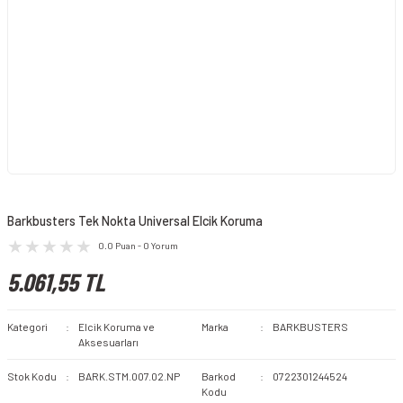
Barkbusters Tek Nokta Universal Elcik Koruma
0.0 Puan - 0 Yorum
5.061,55 TL
Kategori
Elcik Koruma ve
Marka
BARKBUSTERS
Aksesuarları
Stok Kodu
BARK.STM.007.02.NP
Barkod
0722301244524
Kodu