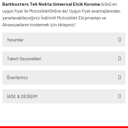
Barkbusters Tek Nokta Universal Elcik Koruma
ürünü en
uygun fiyat ile MotosikletOnline da! Uygun fiyat avantajlarından
yararlanabileceğiniz
İndirimli Motosiklet Ekipmanları
ve
Aksesuarlarını incelemek için tıklayınız!
Yorumlar
Taksit Seçenekleri
Bu ürüne ilk yorumu siz yapın!
Önerileriniz
Yorum Yaz
Bu ürünün fiyat bilgisi, resim, ürün açıklamalarında ve diğer konularda
yetersiz gördüğünüz noktaları öneri formunu kullanarak tarafımıza
İADE & DEĞİŞİM
iletebilirsiniz.
Görüş ve önerileriniz için teşekkür ederiz.
Ürün resmi kalitesiz, bozuk veya görüntülenemiyor.