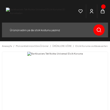
Anasayfa
Motosikletinize Göre Ürünler
ÜRÜNLERE GÖRE
Elcik Koruma ve Aksesuarları