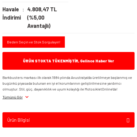
Havale
4.808,47 TL
İndirimi
(%5,00
Avantajlı)
Beden Seçin ve Stok Sorgulayın!
ÜRÜN STOKTA TÜKENMİŞTİR, Gelince Haber Ver
Barkbusters markası ilk olarak 1984 yılında Avustralya'da üretilmeye başlanmış ve
bugünkü piyasada bulunan en iyi el korumlarının geliştirilmesine yardımcı
olmuştur. Stil, güç, dayanıklılık ve uyum kolaylığı ile MotosikletOnline'da!
Tümünü Gör
Ürün Bilgisi