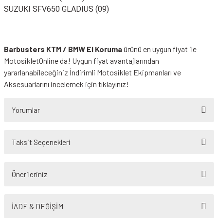
SUZUKI SFV650 GLADIUS (09)
Barbusters KTM / BMW El Koruma
ürünü en uygun fiyat ile
MotosikletOnline da! Uygun fiyat avantajlarından
yararlanabileceğiniz
İndirimli Motosiklet Ekipmanları
ve
Aksesuarlarını incelemek için tıklayınız!
Yorumlar
Taksit Seçenekleri
Bu ürüne ilk yorumu siz yapın!
Önerileriniz
Yorum Yaz
Bu ürünün fiyat bilgisi, resim, ürün açıklamalarında ve diğer konularda
yetersiz gördüğünüz noktaları öneri formunu kullanarak tarafımıza
İADE & DEĞİŞİM
iletebilirsiniz.