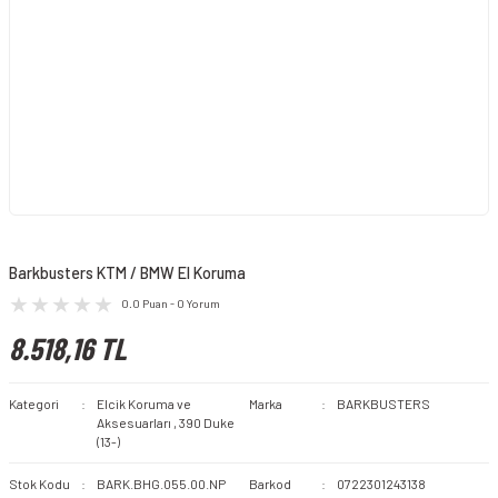
Barkbusters KTM / BMW El Koruma
0.0 Puan - 0 Yorum
8.518,16 TL
Kategori
Elcik Koruma ve
Marka
BARKBUSTERS
Aksesuarları
,
390 Duke
(13-)
Stok Kodu
BARK.BHG.055.00.NP
Barkod
0722301243138