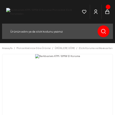
Anasayfa
Motosikletinize Göre Ürünler
ÜRÜNLERE GÖRE
Elcik Koruma ve Aksesuarları