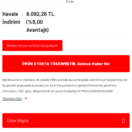
Kodu
Havale
8.092,26 TL
İndirimi
(%5,00
Avantajlı)
Beden Seçin ve Stok Sorgulayın!
ÜRÜN STOKTA TÜKENMİŞTİR, Gelince Haber Ver
Barkbusters markası ilk olarak 1984 yılında Avustralya'da üretilmeye başlanmış ve
bugünkü piyasada bulunan en iyi el korumlarının geliştirilmesine yardımcı
olmuştur. Stil, güç, dayanıklılık ve uyum kolaylığı ile MotosikletOnline'da!
Tümünü Gör
Ürün Bilgisi