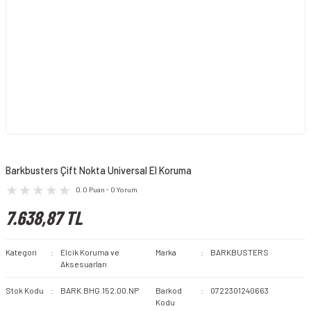
Barkbusters Çift Nokta Universal El Koruma
0.0 Puan - 0 Yorum
7.638,87 TL
Kategori
Elcik Koruma ve
Marka
BARKBUSTERS
Aksesuarları
Stok Kodu
BARK.BHG.152.00.NP
Barkod
0722301240663
Kodu