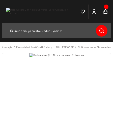
Anasayfa
Motosikletinize Göre Ürünler
ÜRÜNLERE GÖRE
Elcik Koruma ve Aksesuarları