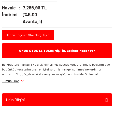
Havale
7.256,93 TL
İndirimi
(%5,00
Avantajlı)
Beden Seçin ve Stok Sorgulayın!
ÜRÜN STOKTA TÜKENMİŞTİR, Gelince Haber Ver
Barkbusters markası ilk olarak 1984 yılında Avustralya'da üretilmeye başlanmış ve
bugünkü piyasada bulunan en iyi el korumlarının geliştirilmesine yardımcı
olmuştur. Stil, güç, dayanıklılık ve uyum kolaylığı ile MotosikletOnline'da!
Tümünü Gör
Ürün Bilgisi