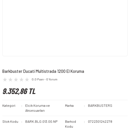
Barkbuster Ducati Multistrada 1200 El Koruma
0.0 Puan - 0 Yorum
9.352,86 TL
Kategori
Elcik Koruma ve
Marka
BARKBUSTERS
Aksesuarları
Stok Kodu
BARK.BLG.013.00.NP
Barkod
0722301242278
Kodu