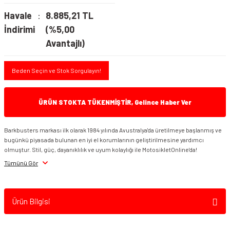
Havale
8.885,21 TL
İndirimi
(%5,00
Avantajlı)
Beden Seçin ve Stok Sorgulayın!
ÜRÜN STOKTA TÜKENMİŞTİR, Gelince Haber Ver
Barkbusters markası ilk olarak 1984 yılında Avustralya'da üretilmeye başlanmış ve
bugünkü piyasada bulunan en iyi el korumlarının geliştirilmesine yardımcı
olmuştur. Stil, güç, dayanıklılık ve uyum kolaylığı ile MotosikletOnline'da!
Tümünü Gör
Ürün Bilgisi