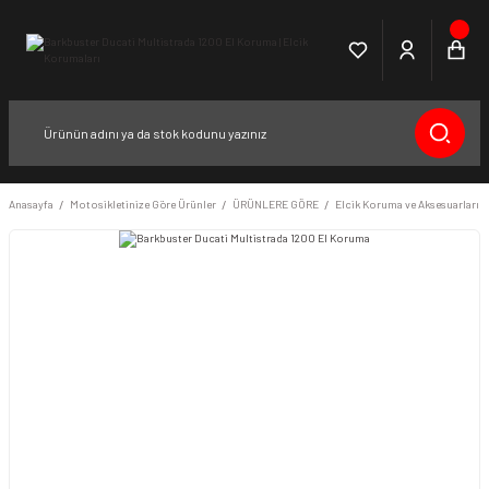
Anasayfa
Motosikletinize Göre Ürünler
ÜRÜNLERE GÖRE
Elcik Koruma ve Aksesuarları