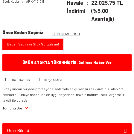
Stok Kodu
ARK-110.011
Havale
22.025,75 TL
İndirimi
(%5,00
Avantajlı)
Önce Beden Seçiniz
BEDEN TABLOSU
Beden Seçin ve Stok Sorgulayın!
ÜRÜN STOKTA TÜKENMİŞTİR, Gelince Haber Ver
Hızlı Gönderi
Kargo bedava
1937 yılından bu yana profesyonel anlamda en güvenilir kask üreticisi olan Arai
Helmets, Türkiye modelleri en uygun fiyatlarla, havale indirimi, hızlı kargo ve 9
taksit ile burada!
Tümünü Gör
Ürün Bilgisi