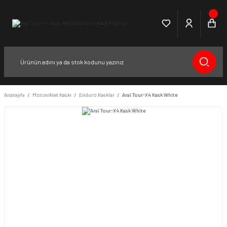
Anasayfa
Motosiklet Kaskı
Enduro Kasklar
Arai Tour-X4 Kask White