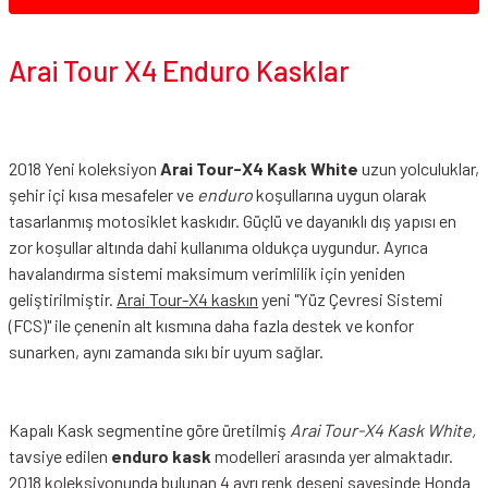
Arai Tour X4 Enduro Kasklar
2018 Yeni koleksiyon
Arai Tour-X4 Kask White
uzun yolculuklar,
şehir içi kısa mesafeler ve
enduro
koşullarına uygun olarak
tasarlanmış motosiklet kaskıdır. Güçlü ve dayanıklı dış yapısı en
zor koşullar altında dahi kullanıma oldukça uygundur. Ayrıca
havalandırma sistemi maksimum verimlilik için yeniden
geliştirilmiştir.
Arai Tour-X4 kaskın
yeni "Yüz Çevresi Sistemi
(FCS)" ile çenenin alt kısmına daha fazla destek ve konfor
sunarken, aynı zamanda sıkı bir uyum sağlar.
Kapalı Kask segmentine göre üretilmiş
Arai Tour-X4 Kask White,
tavsiye edilen
enduro kask
modelleri arasında yer almaktadır.
2018 koleksiyonunda bulunan 4 ayrı renk deseni sayesinde Honda