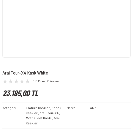
Arai Tour-X4 Kask White
0.0 Puan - 0 Yorum
23.185,00 TL
Kategori
Enduro Kasklar
,
Kapalı
Marka
ARAI
Kasklar
,
Arai Tour-X4
,
Motosiklet Kaskı
,
Arai
Kasklar