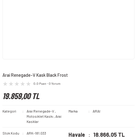
Arai Renegade-V Kask Black Frost
0.0 Puan - 0 Yorum
19.859,00 TL
Kategori
Arai Renegade-V
,
Marka
ARAI
Motosiklet Kaskı
,
Arai
Kasklar
Stok Kodu
ARK-181.033
Havale
18.866,05 TL