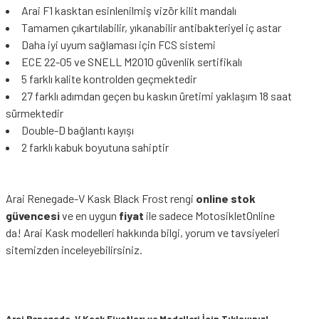
Arai F1 kasktan esinlenilmiş vizör kilit mandalı
Tamamen çıkartılabilir, yıkanabilir antibakteriyel iç astar
Daha iyi uyum sağlaması için FCS sistemi
ECE 22-05 ve SNELL M2010 güvenlik sertifikalı
5 farklı kalite kontrolden geçmektedir
27 farklı adımdan geçen bu kaskın üretimi yaklaşım 18 saat
sürmektedir
Double-D bağlantı kayışı
2 farklı kabuk boyutuna sahiptir
Arai Renegade-V Kask Black Frost rengi
online stok
güvencesi
ve en uygun
fiyat
ile sadece MotosikletOnline
da!
Arai Kask modelleri
hakkında bilgi, yorum ve tavsiyeleri
sitemizden inceleyebilirsiniz.
Arai Renegade-V Kask Fiyatları ve Modelleri
İçin Tıklayınız!