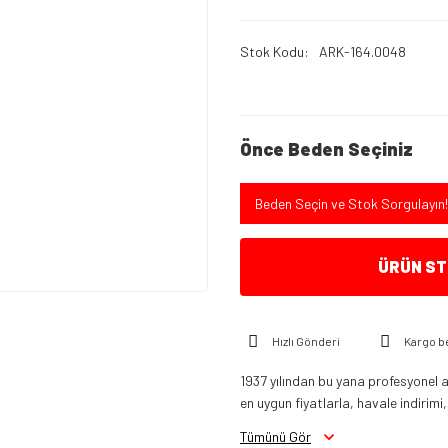
Stok Kodu
ARK-164.0048
Önce Beden Seçiniz
Beden Seçin ve Stok Sorgulayın!
ÜRÜN STO
Hızlı Gönderi
Kargo b
1937 yılından bu yana profesyonel a
en uygun fiyatlarla, havale indirimi,
Tümünü Gör