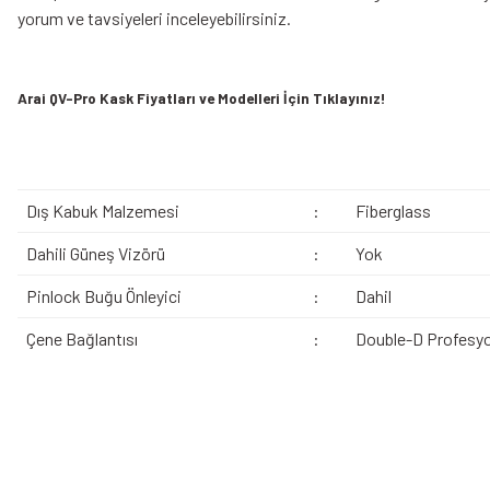
yorum ve tavsiyeleri inceleyebilirsiniz.
Arai QV-Pro Kask Fiyatları ve Modelleri İçin Tıklayınız!
Dış Kabuk Malzemesi
:
Fiberglass
Dahili Güneş Vizörü
:
Yok
Pinlock Buğu Önleyici
:
Dahil
Çene Bağlantısı
:
Double-D Profesyo
Bu ürünün fiyat bilgisi, resim, ürün açıklamalarında ve diğer konularda yeters
Görüş ve önerileriniz için teşekkür ederiz.
Ürün resmi kalitesiz, bozuk veya görüntülenemiyor.