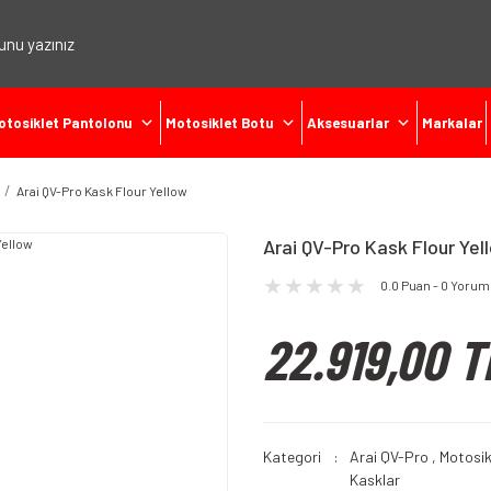
otosiklet Pantolonu
Motosiklet Botu
Aksesuarlar
Markalar
Arai QV-Pro Kask Flour Yellow
Arai QV-Pro Kask Flour Yel
0.0 Puan - 0 Yorum
22.919,00 T
Kategori
Arai QV-Pro
,
Motosik
Kasklar