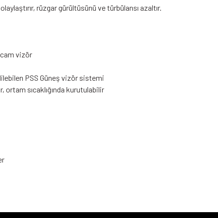
aylaştırır, rüzgar gürültüsünü ve türbülansı azaltır.
n cam vizör
lebilen PSS Güneş vizör sistemi
r, ortam sıcaklığında kurutulabilir
er