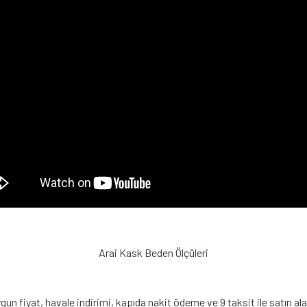
Arai Kask Beden Ölçüleri
 fiyat, havale indirimi, kapıda nakit ödeme ve 9 taksit ile satın alab