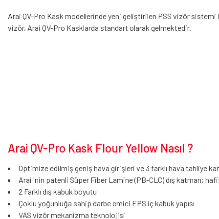
Arai QV-Pro Kask modellerinde yeni geliştirilen PSS vizör sistemi 
vizör, Arai QV-Pro Kasklarda standart olarak gelmektedir.
Arai QV-Pro Kask Flour Yellow Nasıl ?
Optimize edilmiş geniş hava girişleri ve 3 farklı hava tahliye kan
Arai 'nin patenli Süper Fiber Lamine (PB-CLC) dış katman; hafi
2 Farklı dış kabuk boyutu
Çoklu yoğunluğa sahip darbe emici EPS iç kabuk yapısı
VAS vizör mekanizma teknolojisi