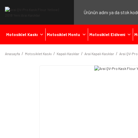
Motosiklet Kaskı
Motosiklet Montu
Motosiklet Eldiveni
M
Anasayfa
Motosiklet Kaskı
Kapalı Kasklar
Arai Kapalı Kasklar
Arai QV-Pro