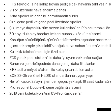
FFS teknolojisine sahip boyun pedi; sıcak havanın tahliyesini kol
Vizör üzerinde havalandırma paneli
Arka spoiler ile daha iyi aerodinamik sürüş
Özel çene pedi ve çene pedi üzerinde spoiler
Çizilmeye dayanıklı, tüm sezon kullanılabilen Pinlock tırnaklı ö
3D boyutlu kolay hareket imkanı sunan vizör kilit sistemi
Kabuğun bütünlüğünü, gücünü etkilemeden dışarıdan monte edi
İç astar komple çıkarılabilir, soğuk su ve sabun ile temizlenebili
Kulaklık takılabilmesi için özel alan
FCS yanak pedi sistemi ile daha iyi uyum ve konfor sağlar
Burun ve çene bölgesinde daha geniş, daha fit alanlar
ERS acil emniyet sistemi ile kolay çıkarılabilen astar
ECE 22-05 ve Snell M2010 standartlarına uygun yapı
Her bir kabuk 27 ayrı işlemden geçer, yaklaşık 18 saat kadar sür
Profesyonel Double-D çene bağlantı sistemi
2018 yeni koleksiyon Arai QV-Pro Kask serisi