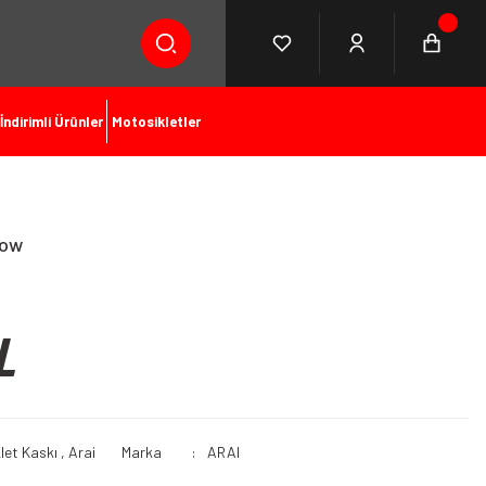
İndirimli Ürünler
Motosikletler
low
L
let Kaskı
,
Arai
Marka
ARAI