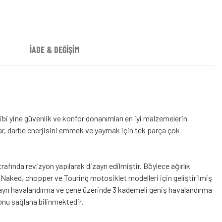
İADE & DEĞİŞİM
ibi yine güvenlik ve konfor donanımları en iyi malzemelerin
unar, darbe enerjisini emmek ve yaymak için tek parça çok
afında revizyon yapılarak dizayn edilmiştir. Böylece ağırlık
. Naked, chopper ve Touring motosiklet modelleri için geliştirilmiş
2 ayrı havalandırma ve çene üzerinde 3 kademeli geniş havalandırma
onu sağlana bilinmektedir.