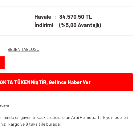
Havale
34.570,50 TL
İndirimi
(%5,00 Avantajlı)
BEDEN TABLOSU
KTA TÜKENMİŞTİR, Gelince Haber Ver
edava
nlamda en güvenilir kask üreticisi olan Arai Helmets, Türkiye modelleri
 hızlı kargo ve 9 taksit ile burada!