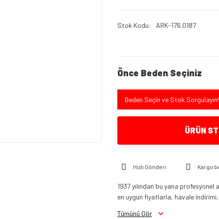
Stok Kodu
ARK-176.0187
Önce Beden Seçiniz
Beden Seçin ve Stok Sorgulayın!
ÜRÜN STO
Hızlı Gönderi
Kargo b
1937 yılından bu yana profesyonel a
en uygun fiyatlarla, havale indirimi,
Tümünü Gör