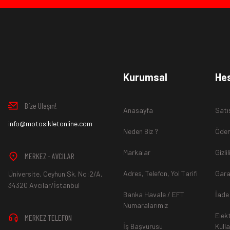
Ürün İadesi Nasıl Sağlanır ?
www.MotosikletOnline.com alışveriş sitesinden almış olduğ
Kurumsal
He
içinde teslim aldığınız şekli ile iade edebilirsiniz.
Bize Ulaşın!
Anasayfa
Satı
Aksi durum söz konusu olduğunda
info@motosikletonline.com
ürün "Yeniden Satışa” 
Neden Biz ?
Ödem
Markalar
Gizli
MERKEZ - AVCILAR
Adres, Telefon, Yol Tarifi
Gara
Üniversite, Ceyhun Sk. No:2/A,
*İade ve Değişim sürecinde ürünlerin
"Gönderici Ödemeli”
ola
34320 Avcılar/İstanbul
Banka Havale / EFT
İade
Numaralarımız
Elek
MERKEZ TELEFON
*
Ürün mağazamıza ulaştıktan sonra gerekli incelemelerin ardınd
İş Başvurusu
Kull