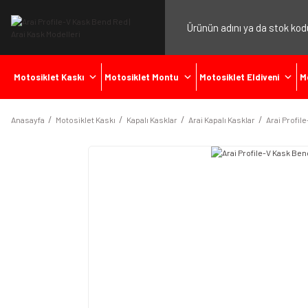
Motosiklet Kaskı
Motosiklet Montu
Motosiklet Eldiveni
M
Anasayfa
Motosiklet Kaskı
Kapalı Kasklar
Arai Kapalı Kasklar
Arai Profile