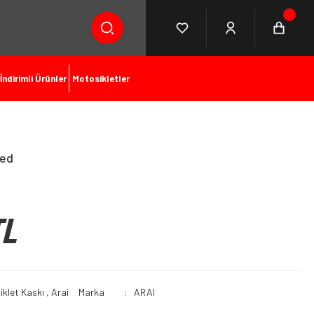
İndirimli Ürünler
Motosikletler
Red
TL
iklet Kaskı
,
Arai
Marka
ARAI