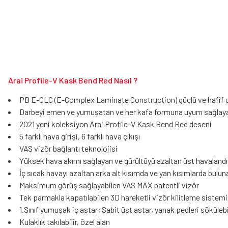
Arai Profile-V Kask Bend Red Nasıl ?
PB E-CLC (E-Complex Laminate Construction) güçlü ve hafif 
Darbeyi emen ve yumuşatan ve her kafa formuna uyum sağlayab
2021 yeni koleksiyon Arai Profile-V Kask Bend Red deseni
5 farklı hava girişi, 6 farklı hava çıkışı
VAS vizör bağlantı teknolojisi
Yüksek hava akımı sağlayan ve gürültüyü azaltan üst havalandı
İç sıcak havayı azaltan arka alt kısımda ve yan kısımlarda buluna
Maksimum görüş sağlayabilen VAS MAX patentli vizör
Tek parmakla kapatılabilen 3D hareketli vizör kilitleme sistemi
1.Sınıf yumuşak iç astar; Sabit üst astar, yanak pedleri sökülebili
Kulaklık takılabilir, özel alan