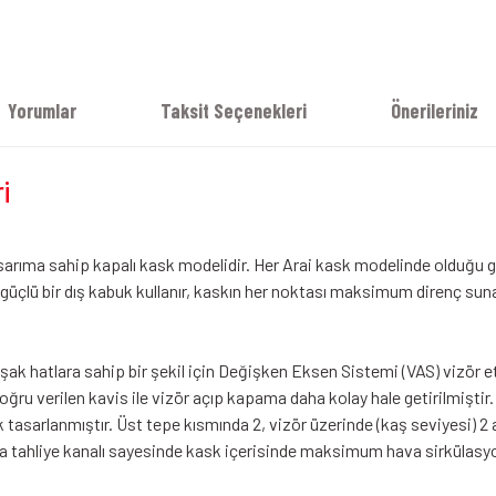
Yorumlar
Taksit Seçenekleri
Önerileriniz
i
asarıma sahip kapalı kask modelidir. Her Arai kask modelinde olduğu g
rşı güçlü bir dış kabuk kullanır, kaskın her noktası maksimum direnç s
ak hatlara sahip bir şekil için Değişken Eksen Sistemi (VAS) vizör etr
ğru verilen kavis ile vizör açıp kapama daha kolay hale getirilmiştir
 tasarlanmıştır. Üst tepe kısmında 2, vizör üzerinde (kaş seviyesi) 
 hava tahliye kanalı sayesinde kask içerisinde maksimum hava sirkülasy