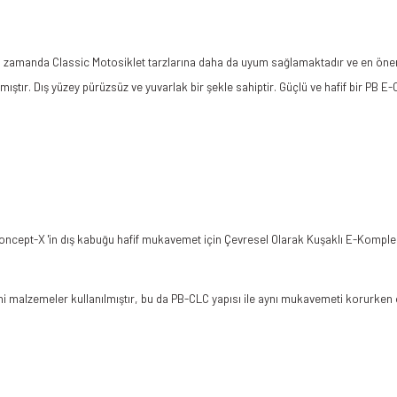
zamanda Classic Motosiklet tarzlarına daha da uyum sağlamaktadır ve en önemlisi
tır. Dış yüzey pürüzsüz ve yuvarlak bir şekle sahiptir. Güçlü ve hafif bir PB E
ncept-X 'in dış kabuğu hafif mukavemet için Çevresel Olarak Kuşaklı E-Komplek
ni malzemeler kullanılmıştır, bu da PB-CLC yapısı ile aynı mukavemeti korurken 