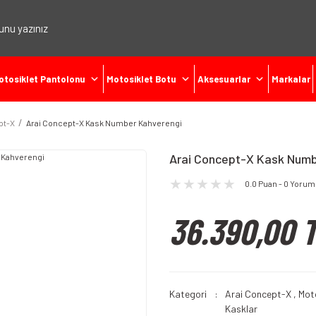
otosiklet Pantolonu
Motosiklet Botu
Aksesuarlar
Markalar
pt-X
Arai Concept-X Kask Number Kahverengi
Arai Concept-X Kask Numb
0.0 Puan - 0 Yorum
36.390,00 
Kategori
Arai Concept-X
,
Moto
Kasklar