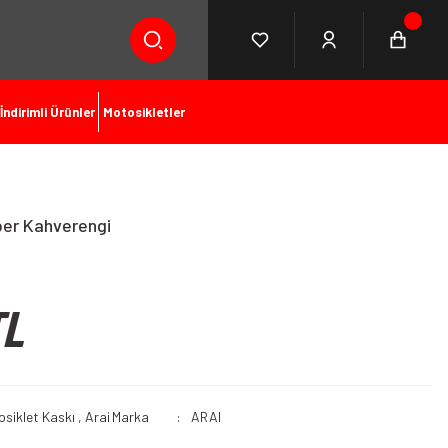
İndirimli Ürünler
Motosikletler
er Kahverengi
TL
siklet Kaskı
,
Arai
Marka
ARAI