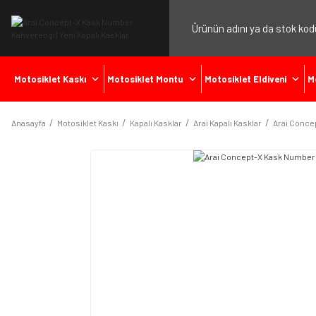
Motosiklet Kaskı
Motosiklet Montu
Motosiklet Eldiveni
M
Anasayfa
Motosiklet Kaskı
Kapalı Kasklar
Arai Kapalı Kasklar
Arai Conce