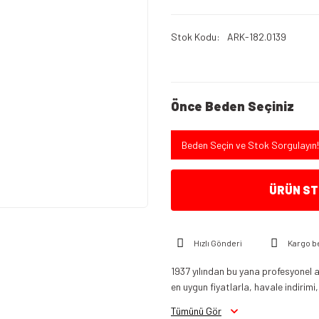
Stok Kodu
ARK-182.0139
Önce Beden Seçiniz
Beden Seçin ve Stok Sorgulayın!
ÜRÜN STO
Hızlı Gönderi
Kargo b
1937 yılından bu yana profesyonel a
en uygun fiyatlarla, havale indirimi,
Tümünü Gör