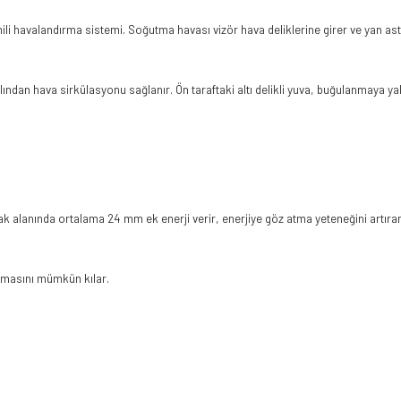
ahili havalandırma sistemi. Soğutma havası vizör hava deliklerine girer ve yan astar
ından hava sirkülasyonu sağlanır. Ön taraftaki altı delikli yuva, buğulanmaya yakı
ak alanında ortalama 24 mm ek enerji verir, enerjiye göz atma yeteneğini artıra
olmasını mümkün kılar.