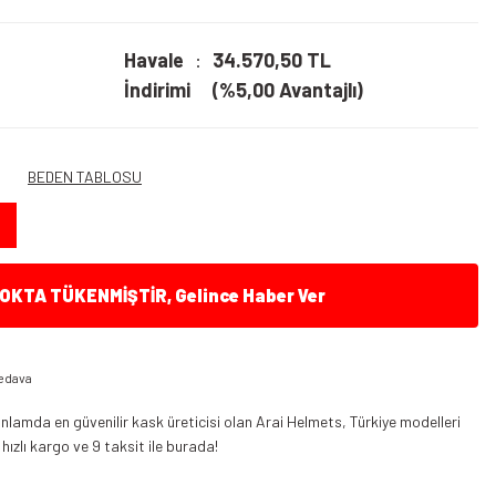
Havale
34.570,50 TL
İndirimi
(%5,00 Avantajlı)
BEDEN TABLOSU
KTA TÜKENMİŞTİR, Gelince Haber Ver
edava
nlamda en güvenilir kask üreticisi olan Arai Helmets, Türkiye modelleri
 hızlı kargo ve 9 taksit ile burada!