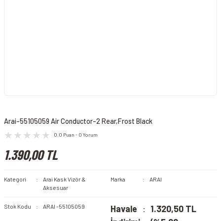
Arai-55105059 Air Conductor-2 Rear,Frost Black
0.0 Puan - 0 Yorum
1.390,00 TL
Kategori
Arai Kask Vizör &
Marka
ARAI
Aksesuar
Stok Kodu
ARAI -55105059
Havale
1.320,50 TL