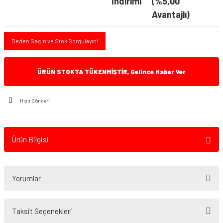
İndirimi
(%5,00
Avantajlı)
Beden Seçin ve Stok Sorgulayın!
ÜRÜN STOKTA TÜKENMİŞTİR, Gelince Haber Ver
Hızlı Gönderi
Ürün Bilgisi
Yorumlar
Taksit Seçenekleri
Bu ürüne ilk yorumu siz yapın!