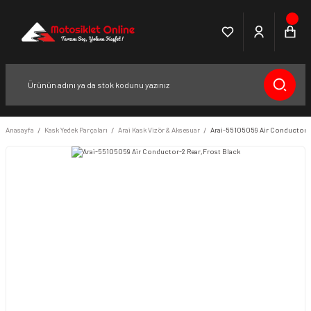
Anasayfa
Kask Yedek Parçaları
Arai Kask Vizör & Aksesuar
Arai-55105059 Air Conductor-2