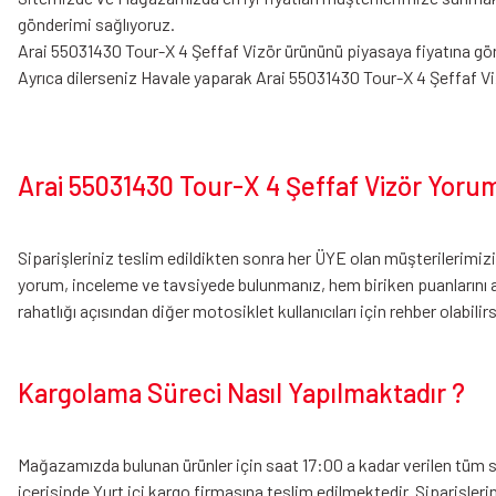
gönderimi sağlıyoruz.
Arai 55031430 Tour-X 4 Şeffaf Vizör ürününü piyasaya fiyatına göre 
Ayrıca dilerseniz Havale yaparak Arai 55031430 Tour-X 4 Şeffaf V
Arai 55031430 Tour-X 4 Şeffaf Vizör Yorum
Siparişleriniz teslim edildikten sonra her ÜYE olan müşterilerimi
yorum, inceleme ve tavsiyede bulunmanız, hem biriken puanlarını 
rahatlığı açısından diğer motosiklet kullanıcıları için rehber olabilirs
Kargolama Süreci Nasıl Yapılmaktadır ?
Mağazamızda bulunan ürünler için saat 17:00 a kadar verilen tüm sip
içerisinde Yurt içi kargo firmasına teslim edilmektedir. Siparişler