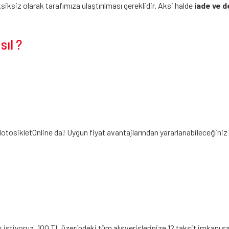
siz olarak tarafımıza ulaştırılması gereklidir. Aksi halde
iade ve d
ıl ?
MotosikletOnline da! Uygun fiyat avantajlarından yararlanabileceğiniz
stiyoruz. 100 TL üzerindeki tüm alışverişlerinize 12 taksit imkanı sa