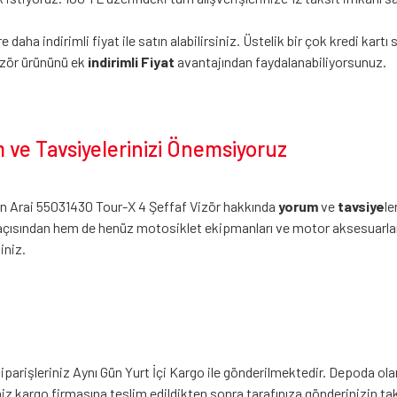
daha indirimli fiyat ile satın alabilirsiniz. Üstelik bir çok kredi kar
izör ürününü ek
indirimli Fiyat
avantajından faydalanabiliyorsunuz.
 ve Tavsiyelerinizi Önemsiyoruz
zin Arai 55031430 Tour-X 4 Şeffaf Vizör hakkında
yorum
ve
tavsiye
le
açısından hem de henüz motosiklet ekipmanları ve motor aksesuarları
iniz.
arişleriniz Aynı Gün Yurt İçi Kargo ile gönderilmektedir. Depoda olan
iniz kargo firmasına teslim edildikten sonra tarafınıza gönderinizin t