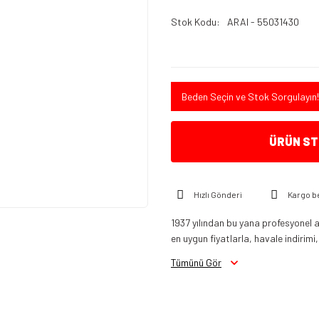
Stok Kodu
ARAI - 55031430
Beden Seçin ve Stok Sorgulayın!
ÜRÜN STO
Hızlı Gönderi
Kargo b
1937 yılından bu yana profesyonel a
en uygun fiyatlarla, havale indirimi,
Tümünü Gör