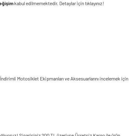
eğişim
kabul edilmemektedir.
Detaylar için tıklayınız!
İndirimli Motosiklet Ekipmanları
ve Aksesuarlarını incelemek için
ğlıyoruz! Siparişiniz 200 TL üzeriyse Ücretsiz Kargo ile ürün