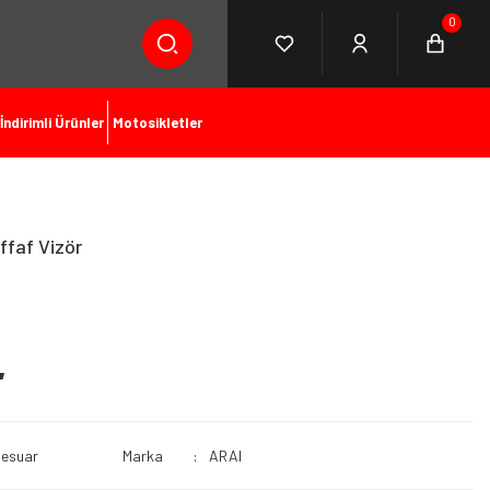
0
İndirimli Ürünler
Motosikletler
ffaf Vizör
L
sesuar
Marka
ARAI