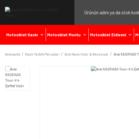
Motosiklet Kaskı
Motosiklet Montu
Motosiklet Eldiveni
M
Anasayfa
Kask Yedek Parçaları
Arai Kask Vizör & Aksesuar
Arai 55031430 T