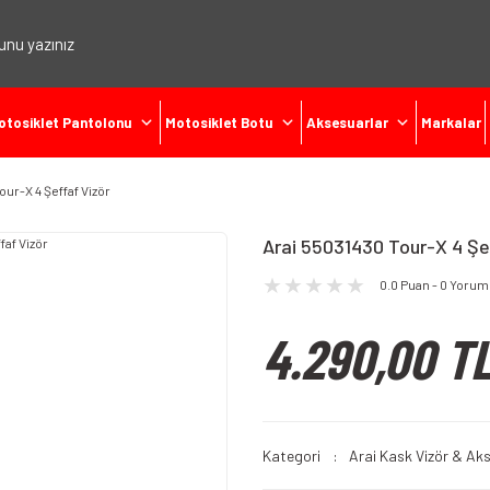
otosiklet Pantolonu
Motosiklet Botu
Aksesuarlar
Markalar
our-X 4 Şeffaf Vizör
Arai 55031430 Tour-X 4 Şe
0.0 Puan - 0 Yorum
4.290,00 T
Kategori
Arai Kask Vizör & Ak