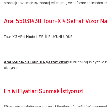
ambalajı bozulmamış, montaj edilmemiş ve deforme edilmeden eksik
Arai 55031430 Tour-X 4 Şeffaf Vizör Nas
Tour-X 3 VE 4
Model
LERİ İLE UYUMLUDUR.
Arai 55031430 Tour-X 4 Şeffaf Vizör
ürünü en uygun fiyat ile 
tıklayınız!
En iyi Fiyatları Sunmak İstiyoruz!
Sitemizde ve Mağazamızda en iyi fiyatları müşterilerimize sunmak i