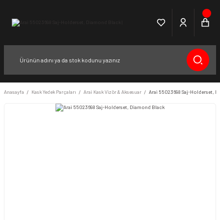
Anasayfa
Kask Yedek Parçaları
Arai Kask Vizör & Aksesuar
Arai 55023698 Saj-Holderset, 