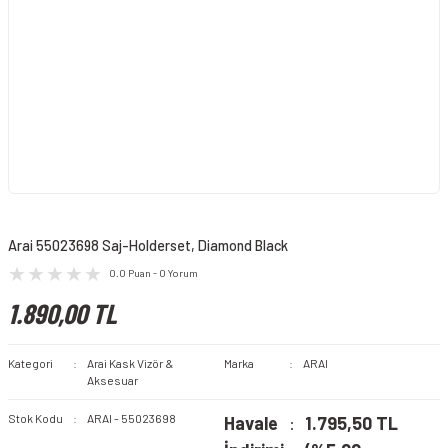
Arai 55023698 Saj-Holderset, Diamond Black
0.0 Puan - 0 Yorum
1.890,00 TL
Kategori
Arai Kask Vizör &
Marka
ARAI
Aksesuar
Stok Kodu
ARAI - 55023698
Havale
1.795,50 TL