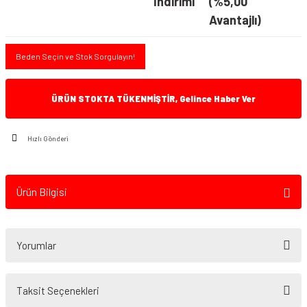
İndirimi
(%5,00
Avantajlı)
Beden Seçin ve Stok Sorgulayın!
ÜRÜN STOKTA TÜKENMİŞTİR, Gelince Haber Ver
Hızlı Gönderi
Ürün Bilgisi
Yorumlar
Taksit Seçenekleri
Bu ürüne ilk yorumu siz yapın!