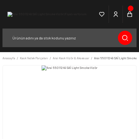
Anasayfa
Kask Yedek Parçaları
Arai Kask Vizör & Aksesuar
Arai 55011249 SAİ Light Smoke 