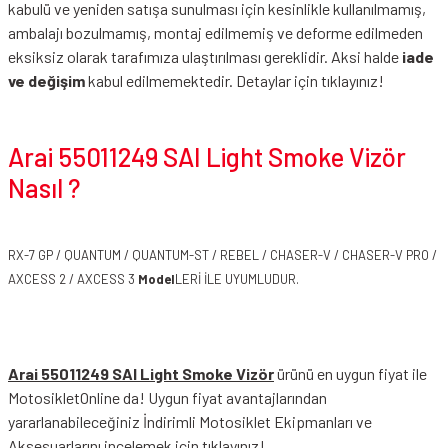
kabulü ve yeniden satışa sunulması için kesinlikle kullanılmamış,
ambalajı bozulmamış, montaj edilmemiş ve deforme edilmeden
eksiksiz olarak tarafımıza ulaştırılması gereklidir. Aksi halde
iade
ve değişim
kabul edilmemektedir.
Detaylar için tıklayınız!
Arai 55011249 SAI Light Smoke Vizör
Nasıl ?
RX-7 GP / QUANTUM / QUANTUM-ST / REBEL / CHASER-V / CHASER-V PRO /
AXCESS 2 / AXCESS 3
Model
LERİ İLE UYUMLUDUR.
Arai 55011249 SAI Light Smoke Vizör
ürünü en uygun fiyat ile
MotosikletOnline da! Uygun fiyat avantajlarından
yararlanabileceğiniz
İndirimli Motosiklet Ekipmanları
ve
Aksesuarlarını incelemek için tıklayınız!