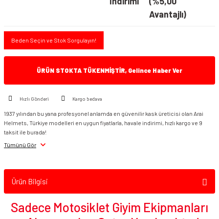
İndirimi
(%5,00
Avantajlı)
Beden Seçin ve Stok Sorgulayın!
ÜRÜN STOKTA TÜKENMİŞTİR, Gelince Haber Ver
Hızlı Gönderi
Kargo bedava
1937 yılından bu yana profesyonel anlamda en güvenilir kask üreticisi olan Arai
Helmets, Türkiye modelleri en uygun fiyatlarla, havale indirimi, hızlı kargo ve 9
taksit ile burada!
Tümünü Gör
Ürün Bilgisi
Sadece Motosiklet Giyim Ekipmanları