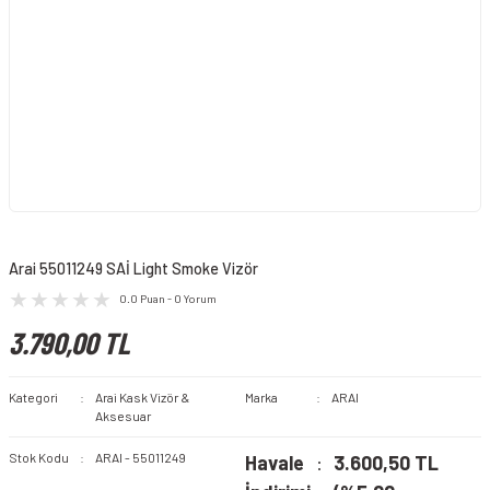
Arai 55011249 SAİ Light Smoke Vizör
0.0 Puan - 0 Yorum
3.790,00 TL
Kategori
Arai Kask Vizör &
Marka
ARAI
Aksesuar
Stok Kodu
ARAI - 55011249
Havale
3.600,50 TL