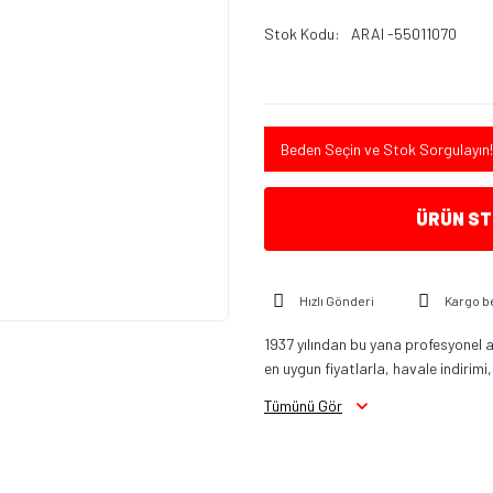
Stok Kodu
ARAI -55011070
Beden Seçin ve Stok Sorgulayın!
ÜRÜN STO
Hızlı Gönderi
Kargo b
1937 yılından bu yana profesyonel a
en uygun fiyatlarla, havale indirimi,
Tümünü Gör