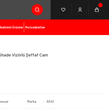
İndirimli Ürünler
Motosikletler
Shade Vizörlü Şeffaf Cam
sesuar
Marka
ARAI