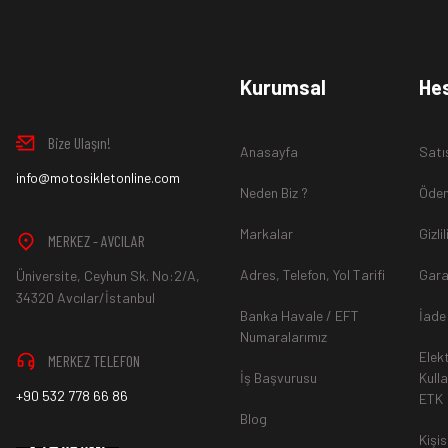
www.MotosikletOnline.com alışveriş sitesinden almış olduğ
Kurumsal
He
içinde teslim aldığınız şekli ile iade edebilirsiniz.
Bize Ulaşın!
Anasayfa
Satı
Aksi durum söz konusu olduğunda
info@motosikletonline.com
ürün "Yeniden Satışa” 
Neden Biz ?
Ödem
Markalar
Gizli
MERKEZ - AVCILAR
Adres, Telefon, Yol Tarifi
Gara
Üniversite, Ceyhun Sk. No:2/A,
*İade ve Değişim sürecinde ürünlerin
"Gönderici Ödemeli”
ola
34320 Avcılar/İstanbul
Banka Havale / EFT
İade
Numaralarımız
Elek
MERKEZ TELEFON
*
Ürün mağazamıza ulaştıktan sonra gerekli incelemelerin ardınd
İş Başvurusu
Kull
+90 532 778 66 86
ETK
hesaba ya da Kredi Kartına "Beş (5) ile On (10) iş günü” aras
Blog
durumlar ilgili bankanız ile yapılan sözleşme yükümlülüğüne ai
Kişis