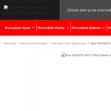
Motosiklet Kaskı
Motosiklet Montu
Motosiklet Eldiveni
M
Anasayfa
Kask Yedek Parçaları
Arai Kask Vizör & Aksesuar
Arai-55011070 