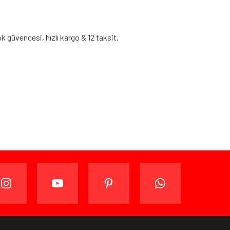
 güvencesi, hızlı kargo & 12 taksit.
ijinal ambalajında (paketi açılmamış ve kullanılmamış
ade edebilir veya değiştirebilirsiniz.