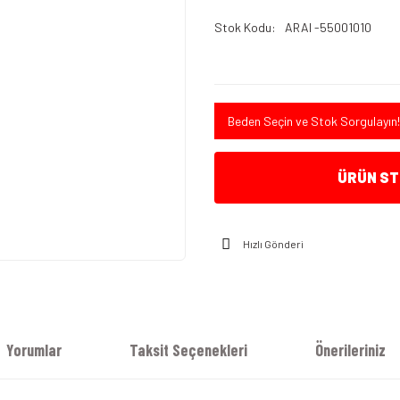
Stok Kodu
ARAI -55001010
Beden Seçin ve Stok Sorgulayın!
ÜRÜN STO
Hızlı Gönderi
Yorumlar
Taksit Seçenekleri
Önerileriniz