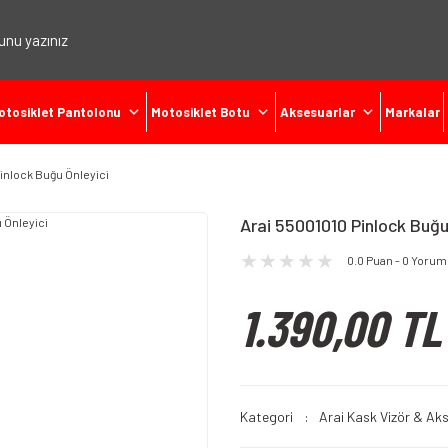
otosiklet Pantolonu
Motosiklet Botu
Aksesuarlar
Markalar
inlock Buğu Önleyici
Arai 55001010 Pinlock Buğu
0.0 Puan - 0 Yorum
1.390,00 TL
Kategori
Arai Kask Vizör & Ak