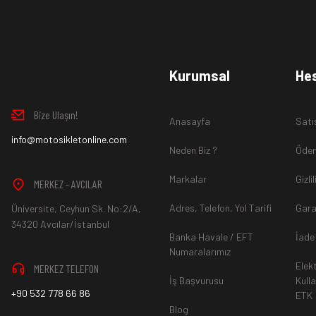
Ürün İadesi Nasıl Sağlanır ?
www.MotosikletOnline.com alışveriş sitesinden almış olduğ
Kurumsal
He
içinde teslim aldığınız şekli ile iade edebilirsiniz.
Bize Ulaşın!
Anasayfa
Satı
Aksi durum söz konusu olduğunda
info@motosikletonline.com
ürün "Yeniden Satışa” 
Neden Biz ?
Ödem
Markalar
Gizli
MERKEZ - AVCILAR
Adres, Telefon, Yol Tarifi
Gara
Üniversite, Ceyhun Sk. No:2/A,
*İade ve Değişim sürecinde ürünlerin
"Gönderici Ödemeli”
ola
34320 Avcılar/İstanbul
Banka Havale / EFT
İade
Numaralarımız
Elek
MERKEZ TELEFON
*
Ürün mağazamıza ulaştıktan sonra gerekli incelemelerin ardınd
İş Başvurusu
Kull
+90 532 778 66 86
ETK
hesaba ya da Kredi Kartına "Beş (5) ile On (10) iş günü” aras
Blog
durumlar ilgili bankanız ile yapılan sözleşme yükümlülüğüne ai