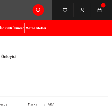
İndirimli Ürünler
Motosikletler
 Önleyici
sesuar
Marka
ARAI