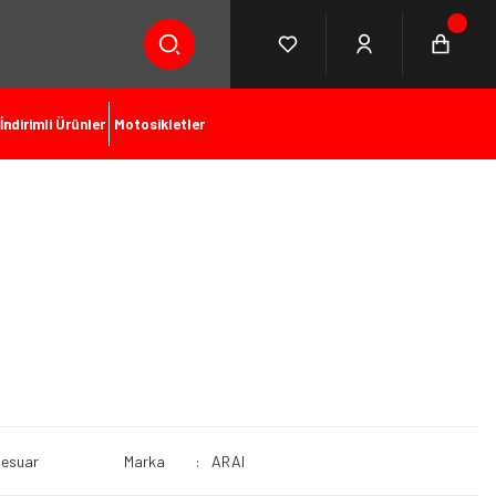
İndirimli Ürünler
Motosikletler
sesuar
Marka
ARAI