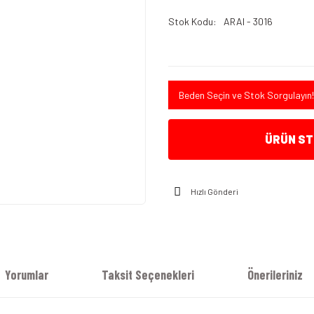
Stok Kodu
ARAI - 3016
Beden Seçin ve Stok Sorgulayın!
ÜRÜN STO
Hızlı Gönderi
Yorumlar
Taksit Seçenekleri
Önerileriniz