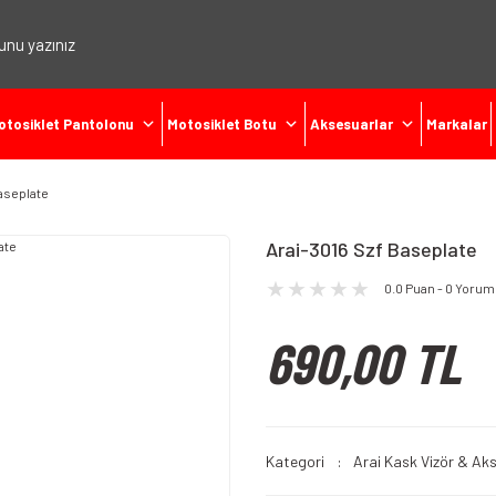
otosiklet Pantolonu
Motosiklet Botu
Aksesuarlar
Markalar
Baseplate
Arai-3016 Szf Baseplate
0.0 Puan - 0 Yorum
690,00 TL
Kategori
Arai Kask Vizör & Ak