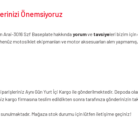
lerinizi Önemsiyoruz
zin Arai-3016 Szf Baseplate hakkında
yorum
ve
tavsiye
leri bizim içi
henüz motosiklet ekipmanları ve motor aksesuarları alım yapmamış, ür
arişleriniz Aynı Gün Yurt İçi Kargo ile gönderilmektedir. Depoda olan
iniz kargo firmasına teslim edildikten sonra tarafınıza gönderinizin t
 sunulmaktadır. Mağaza stok durumu için lütfen iletişime geçiniz!