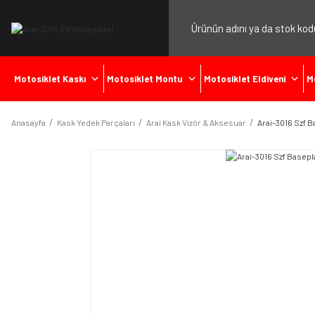
Motosiklet Kaskı
Motosiklet Montu
Motosiklet Eldiveni
M
Anasayfa
Kask Yedek Parçaları
Arai Kask Vizör & Aksesuar
Arai-3016 Szf 