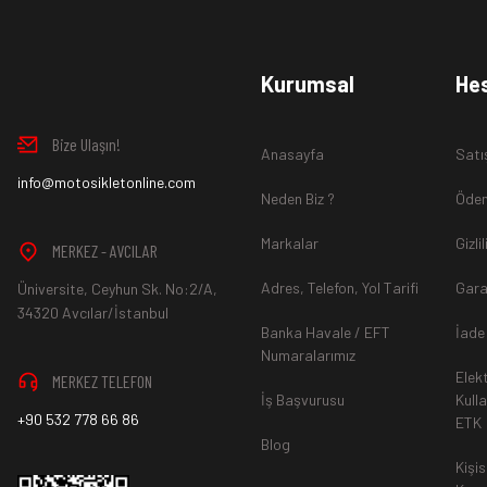
www.MotosikletOnline.com alışveriş sitesinden almış olduğ
Kurumsal
He
içinde teslim aldığınız şekli ile iade edebilirsiniz.
Bize Ulaşın!
Anasayfa
Satı
Aksi durum söz konusu olduğunda
info@motosikletonline.com
ürün "Yeniden Satışa” 
Neden Biz ?
Ödem
Markalar
Gizli
MERKEZ - AVCILAR
Adres, Telefon, Yol Tarifi
Gara
Üniversite, Ceyhun Sk. No:2/A,
*İade ve Değişim sürecinde ürünlerin
"Gönderici Ödemeli”
ola
34320 Avcılar/İstanbul
Banka Havale / EFT
İade
Numaralarımız
Elek
MERKEZ TELEFON
*
Ürün mağazamıza ulaştıktan sonra gerekli incelemelerin ardınd
İş Başvurusu
Kull
+90 532 778 66 86
ETK
hesaba ya da Kredi Kartına "Beş (5) ile On (10) iş günü” aras
Blog
durumlar ilgili bankanız ile yapılan sözleşme yükümlülüğüne ai
Kişis