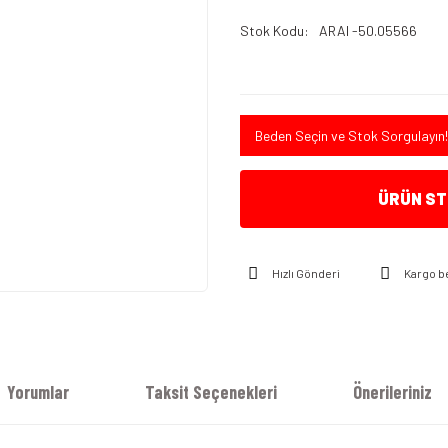
Stok Kodu
ARAI -50.05566
Beden Seçin ve Stok Sorgulayın!
ÜRÜN STO
Hızlı Gönderi
Kargo b
Yorumlar
Taksit Seçenekleri
Önerileriniz