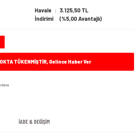
Havale
3.125,50 TL
İndirimi
(%5,00 Avantajlı)
KTA TÜKENMİŞTİR, Gelince Haber Ver
edava
İADE & DEĞİŞİM