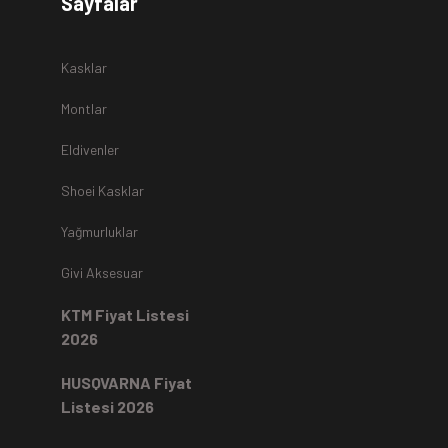
Sayfalar
r.
Kasklar
Montlar
Eldivenler
z
teslim alınmamaktadır.
Shoei Kasklar
Yağmurluklar
Kartı ile yapıldıysa aynı karta iade edilir.
Ücret iadeleri
ilgili
Givi Aksesuar
rde, ekstrenize (+) Taksit yansıtma ve buna benzer tüm
KTM Fiyat Listesi
2026
HUSQVARNA Fiyat
Listesi 2026