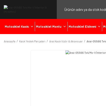
Motosiklet Kaskı
Motosiklet Montu
Motosiklet Eldiveni
M
Anasayfa
Kask Yedek Parçaları
Arai Kask Vizör & Aksesuar
Arai-05566 Tx4/