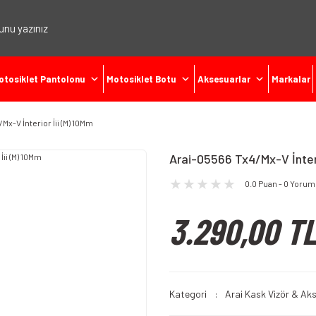
otosiklet Pantolonu
Motosiklet Botu
Aksesuarlar
Markalar
Mx-V İnterior İii (M) 10Mm
Arai-05566 Tx4/Mx-V İnteri
0.0 Puan - 0 Yorum
3.290,00 T
Kategori
Arai Kask Vizör & Ak