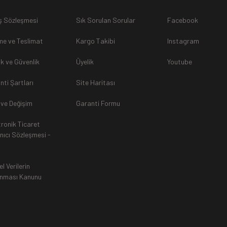
ş Sözleşmesi
Sık Sorulan Sorular
Facebook
sunulamayacağından dolayı
, iade talebiniz kabul edilmeyecekti
e ve Teslimat
Kargo Takibi
Instagram
lik ve Güvenlik
Üyelik
Youtube
nti Şartları
Site Haritası
rak tarafımıza ulaştırılması zorunludur. Aksi halde gönderilerini
 ve Değişim
Garanti Formu
tronik Ticaret
an, siparişiniz Havale ile yapıldıysa aynı Hesaba (IBAN), Kredi 
anıcı Sözleşmesi -
ında ürün bedeli iade edilmektedir. Kredi Kartına yapılan iadele
ttir.
el Verilerin
nması Kanunu