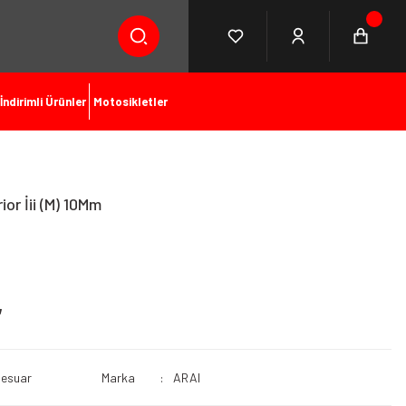
İndirimli Ürünler
Motosikletler
or İii (M) 10Mm
L
sesuar
Marka
ARAI