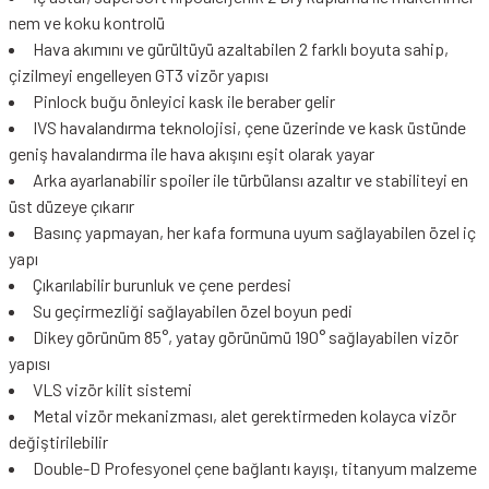
nem ve koku kontrolü
Hava akımını ve gürültüyü azaltabilen 2 farklı boyuta sahip,
çizilmeyi engelleyen GT3 vizör yapısı
Pinlock buğu önleyici kask ile beraber gelir
IVS havalandırma teknolojisi, çene üzerinde ve kask üstünde
geniş havalandırma ile hava akışını eşit olarak yayar
Arka ayarlanabilir spoiler ile türbülansı azaltır ve stabiliteyi en
üst düzeye çıkarır
Basınç yapmayan, her kafa formuna uyum sağlayabilen özel iç
yapı
Çıkarılabilir burunluk ve çene perdesi
Su geçirmezliği sağlayabilen özel boyun pedi
Dikey görünüm 85°, yatay görünümü 190° sağlayabilen vizör
yapısı
VLS vizör kilit sistemi
Metal vizör mekanizması, alet gerektirmeden kolayca vizör
değiştirilebilir
Double-D Profesyonel çene bağlantı kayışı, titanyum malzeme