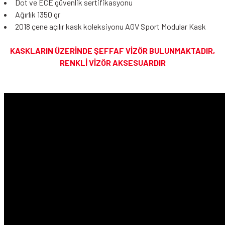
Dot ve ECE güvenlik sertifikasyonu
Ağırlık 1350 gr
2018 çene açılır kask koleksiyonu AGV Sport Modular Kask
KASKLARIN ÜZERİNDE ŞEFFAF VİZÖR BULUNMAKTADIR,
RENKLİ VİZÖR AKSESUARDIR