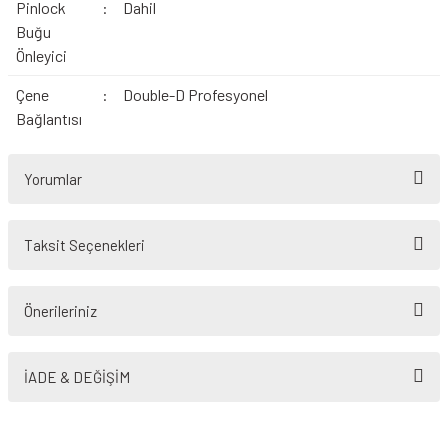
Pinlock
:
Dahil
Buğu
Önleyici
Çene
:
Double-D Profesyonel
Bağlantısı
Yorumlar
Taksit Seçenekleri
Bu ürüne ilk yorumu siz yapın!
Önerileriniz
Yorum Yaz
Bu ürünün fiyat bilgisi, resim, ürün açıklamalarında ve diğer konularda
yetersiz gördüğünüz noktaları öneri formunu kullanarak tarafımıza
İADE & DEĞİŞİM
iletebilirsiniz.
Görüş ve önerileriniz için teşekkür ederiz.