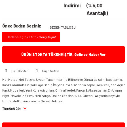
İndirimi
(%5,00
Avantajlı)
Önce Beden Seçiniz
BEDEN TABLOSU
Beden Seçin ve Stok Sorgulayın!
ÜRÜN STOKTA TÜKENMİŞTİR, Gelince Haber Ver
Hızlı Gönderi
Kargo bedava
Her Motosiklet Tarzına Uygun Tasarımları ile Bilinen ve Dünya da Adını İspatlamış,
Kask Pazarında En Çok Paya Sahip İtalyan Devi AGV Marka Kapalı, Açık ve Çene Açılır
Kask Modelleri, Yeni Koleksiyonları, Orijinal Yedek Parça & Aksesuarları En Uygun
Fiyat, Havale İndirimi, Hızlı Kargo, Online Stoklar, %100 Güvenli Alışveriş Keyfiyle
MotosikletOnline.com da Sizleri Bekliyor.
Tümünü Gör