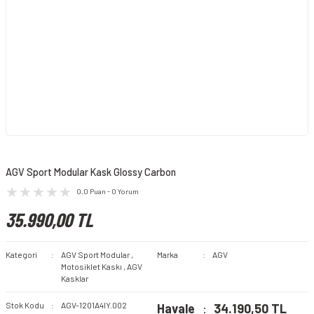
AGV Sport Modular Kask Glossy Carbon
0.0 Puan - 0 Yorum
35.990,00 TL
Kategori
AGV Sport Modular
,
Marka
AGV
Motosiklet Kaskı
,
AGV
Kasklar
Stok Kodu
AGV-1201A4IY.002
Havale
34.190,50 TL