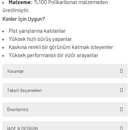
Malzeme:
%100 Polikarbonat malzemeden
üretilmiştir.
Kimler İçin Uygun?
Pist yarışlarına katılanlar
Yüksek hızlı sürüş yapanlar
Kaskına renkli bir görünüm katmak isteyenler
Yüksek performanslı bir vizör arayanlar
Yorumlar
Taksit Seçenekleri
Bu ürüne ilk yorumu siz yapın!
Önerileriniz
Yorum Yaz
Bu ürünün fiyat bilgisi, resim, ürün açıklamalarında ve diğer konularda
yetersiz gördüğünüz noktaları öneri formunu kullanarak tarafımıza
İADE & DEĞİŞİM