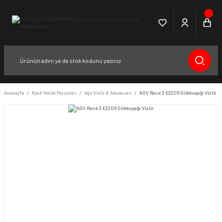
Anasayfa
Kask Yedek Parçaları
Agv Vizör & Aksesuarı
AGV Race 3 E2206 Gökkuşağı Vizör