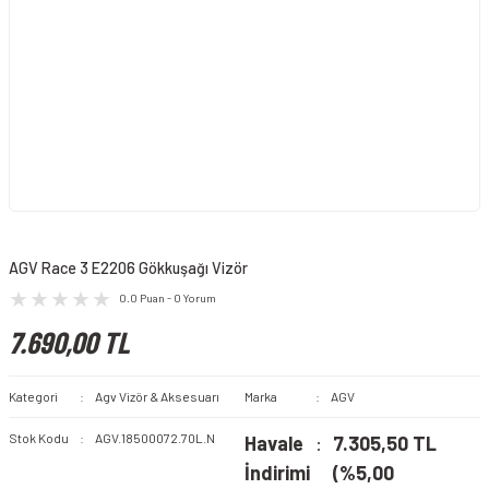
AGV Race 3 E2206 Gökkuşağı Vizör
0.0 Puan - 0 Yorum
7.690,00 TL
Kategori
Agv Vizör & Aksesuarı
Marka
AGV
Stok Kodu
AGV.18500072.70L.N
Havale
7.305,50 TL
İndirimi
(%5,00