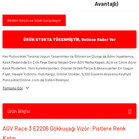
Avantajlı)
Beden Seçin ve Stok Sorgulayın!
ÜRÜN STOKTA TÜKENMİŞTİR, Gelince Haber Ver
Her Motosiklet Tarzına Uygun Tasarımları ile Bilinen ve Dünya da Adını İspatlamış,
Kask Pazarında En Çok Paya Sahip İtalyan Devi AGV Marka Kapalı, Açık ve Çene Açılır
Kask Modelleri, Yeni Koleksiyonları, Orijinal Yedek Parça & Aksesuarları En Uygun
Fiyat, Havale İndirimi, Hızlı Kargo, Online Stoklar, %100 Güvenli Alışveriş Keyfiyle
MotosikletOnline.com da Sizleri Bekliyor.
Tümünü Gör
Ürün Bilgisi
AGV Race 3 E2206 Gökkuşağı Vizör: Pistlere Renk
Katın