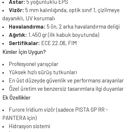
Astar:
5 yoğunluklu EPS
Vizör:
5 mm kalınlığında, optik sınıf 1, çizilmeye
dayanıklı, UV korumalı
Havalandırma:
5 ön, 2 arka havalandırma deliği
Ağırlık:
1.450 gr (ilk kabuk boyutunda)
Sertifikalar:
ECE 22.06, FIM
Kimler İçin Uygun?
Profesyonel yarışçılar
Yüksek hızlı sürüş tutkunları
En üst düzeyde güvenlik ve performans arayanlar
Özel üretim ve benzersiz tasarımlara ilgi duyanlar
Ek Özellikler
Furore Iridium vizör (sadece PISTA GP RR -
PANTERA için)
Hidrasyon sistemi