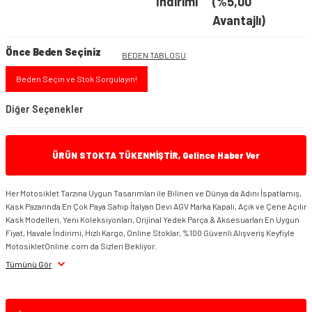
İndirimi
(%5,00
Avantajlı)
Önce Beden Seçiniz
BEDEN TABLOSU
Beden Seçin ve Stok Sorgulayın!
Diğer Seçenekler
ÜRÜN STOKTA TÜKENMİŞTİR, Gelince Haber Ver
Her Motosiklet Tarzına Uygun Tasarımları ile Bilinen ve Dünya da Adını İspatlamış,
Kask Pazarında En Çok Paya Sahip İtalyan Devi AGV Marka Kapalı, Açık ve Çene Açılır
Kask Modelleri, Yeni Koleksiyonları, Orijinal Yedek Parça & Aksesuarları En Uygun
Fiyat, Havale İndirimi, Hızlı Kargo, Online Stoklar, %100 Güvenli Alışveriş Keyfiyle
MotosikletOnline.com da Sizleri Bekliyor.
Tümünü Gör
AGV Pista GP RR Kask Futuro Carbonio Forgiato