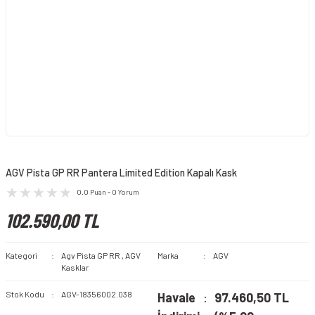
AGV Pista GP RR Pantera Limited Edition Kapalı Kask
0.0 Puan - 0 Yorum
102.590,00 TL
Kategori
Agv Pista GP RR
,
AGV
Marka
AGV
Kasklar
Stok Kodu
AGV-18356002.038
Havale
97.460,50 TL