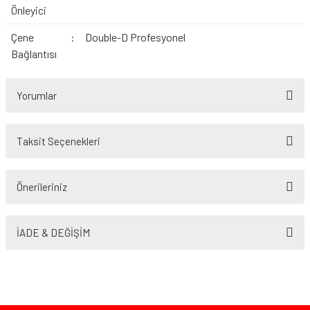
Önleyici
Çene
:
Double-D Profesyonel
Bağlantısı
Yorumlar
Taksit Seçenekleri
Bu ürüne ilk yorumu siz yapın!
Önerileriniz
Yorum Yaz
Bu ürünün fiyat bilgisi, resim, ürün açıklamalarında ve diğer konularda
yetersiz gördüğünüz noktaları öneri formunu kullanarak tarafımıza
İADE & DEĞİŞİM
iletebilirsiniz.
Görüş ve önerileriniz için teşekkür ederiz.
Ürün resmi kalitesiz, bozuk veya görüntülenemiyor.