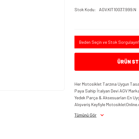
Stok Kodu
AGV.KIT10037.999.N
Beden Seçin ve Stok Sorgulayın!
ÜRÜN STO
Her Motosiklet Tarzına Uygun Tasar
Paya Sahip İtalyan Devi AGV Marka K
Yedek Parça & Aksesuarları En Uygu
Alışveriş Keyfiyle MotosikletOnline.
Tümünü Gör