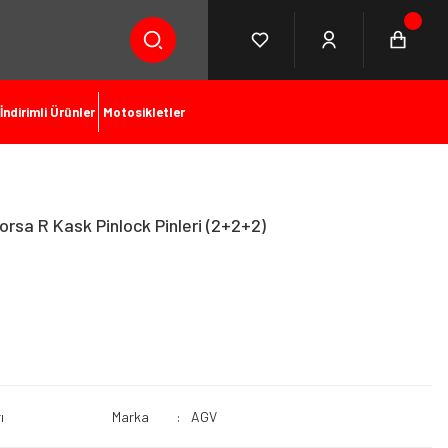
İndirimli Ürünler
Motosikletler
orsa R Kask Pinlock Pinleri (2+2+2)
ı
Marka
AGV