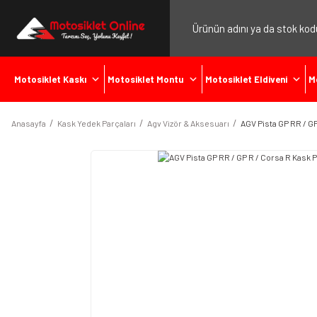
Motosiklet Kaskı
Motosiklet Montu
Motosiklet Eldiveni
M
Anasayfa
Kask Yedek Parçaları
Agv Vizör & Aksesuarı
AGV Pista GP RR / GP