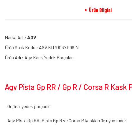
Ürün Bilgisi
Marka Adı :
AGV
Ürün Stok Kodu : AGV.KIT10037.999.N
Ürün Adı : Agv Kask Yedek Parçaları
Agv Pista Gp RR / Gp R / Corsa R Kask Pi
- Orijinal yedek parçadır.
- Agv Pista Gp RR, Pista Gp R ve Corsa R kaskları ile uyumludur.