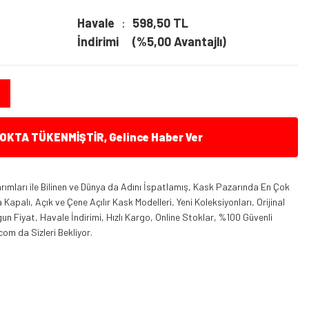
Havale
598,50 TL
İndirimi
(%5,00 Avantajlı)
KTA TÜKENMİŞTİR, Gelince Haber Ver
ımları ile Bilinen ve Dünya da Adını İspatlamış, Kask Pazarında En Çok
apalı, Açık ve Çene Açılır Kask Modelleri, Yeni Koleksiyonları, Orijinal
n Fiyat, Havale İndirimi, Hızlı Kargo, Online Stoklar, %100 Güvenli
com da Sizleri Bekliyor.