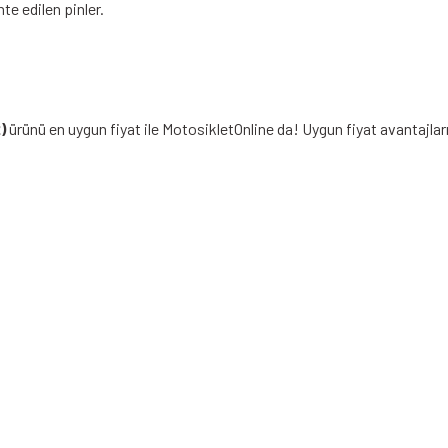
te edilen pinler.
)
ürünü en uygun fiyat ile MotosikletOnline da! Uygun fiyat avantajla
iz gördüğünüz noktaları öneri formunu kullanarak tarafımıza iletebilirsiniz.