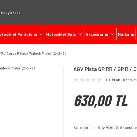
otosiklet Pantolonu
Motosiklet Botu
Aksesuarlar
Markalar
 R / Corsa R Kask Pinlock Pinleri (2+2+2)
AGV Pista GP RR / GP R / C
0.0 Puan - 0 Yorum
630,00 TL
Kategori
Agv Vizör & Aksesuar