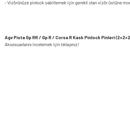
- Vizörünüze pinlock sabitlemek için gerekli olan vizör üstüne mon
Agv Pista Gp RR / Gp R / Corsa R Kask Pinlock Pinleri (2+2+2
Aksesuarlarını incelemek için tıklayınız!
Bu ürünün fiyat bilgisi, resim, ürün açıklamalarında ve diğer konularda yeters
Görüş ve önerileriniz için teşekkür ederiz.