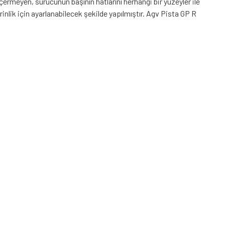
çermeyen, sürücünün başının hatlarını herhangi bir yüzeyler ile
erinlik için ayarlanabilecek şekilde yapılmıştır. Agv Pista GP R