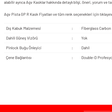
alabilir ayrıca Agv Kasklar hakkında detaylı bilgi, öneri, yorum ve t
Agv Pista GP R Kask
Fiyatları ve tüm renk seçenekleri için tıklayın
Dış Kabuk Malzemesi
:
Fiberglass Carbon
Dahili Güneş Vizörü
:
Yok
Pinlock Buğu Önleyici
:
Dahil
Çene Bağlantısı
:
Double-D Profesyo
Bu ürünün fiyat bilgisi, resim, ürün açıklamalarında ve diğer konularda yeters
Görüş ve önerileriniz için teşekkür ederiz.
Ürün resmi kalitesiz, bozuk veya görüntülenemiyor.
Bazen işler planlandığı gibi gitmeyebilir…
Ürün açıklamasında eksik bilgiler bulunuyor.
Ürün bilgilerinde hatalar bulunuyor.
Ürün fiyatı diğer sitelerden daha pahalı.