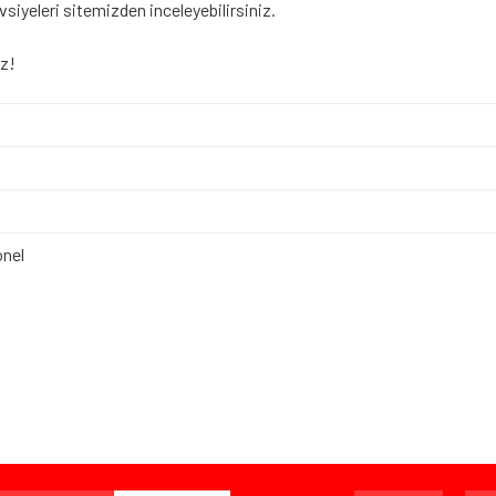
avsiyeleri sitemizden inceleyebilirsiniz.
ız!
nel
iz gördüğünüz noktaları öneri formunu kullanarak tarafımıza iletebilirsiniz.
Bu ürüne ilk yorumu siz yapın!
Yorum Yaz