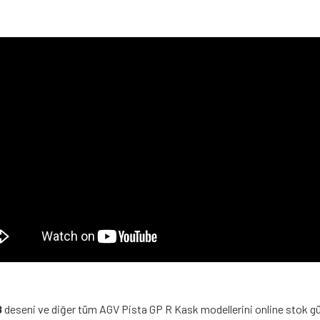
8
deseni ve diğer tüm AGV Pista GP R Kask modellerini online stok güve