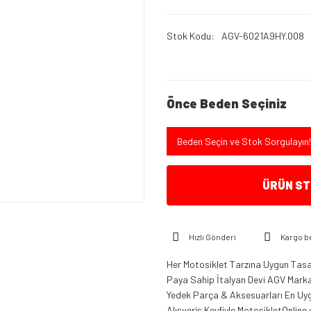
Stok Kodu
AGV-6021A9HY.008
Önce Beden Seçiniz
Beden Seçin ve Stok Sorgulayın!
ÜRÜN STO
Hızlı Gönderi
Kargo b
Her Motosiklet Tarzına Uygun Tasar
Paya Sahip İtalyan Devi AGV Marka K
Yedek Parça & Aksesuarları En Uygu
Alışveriş Keyfiyle MotosikletOnline.