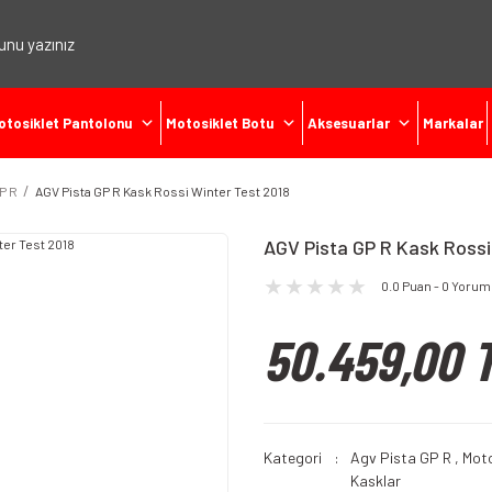
otosiklet Pantolonu
Motosiklet Botu
Aksesuarlar
Markalar
P R
AGV Pista GP R Kask Rossi Winter Test 2018
AGV Pista GP R Kask Rossi
0.0 Puan - 0 Yorum
50.459,00 
Kategori
Agv Pista GP R
,
Moto
Kasklar