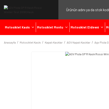
Motosiklet Kaskı
Motosiklet Montu
Motosiklet Eldiveni
M
Anasayfa
Motosiklet Kaskı
Kapalı Kasklar
AGV Kapalı Kasklar
Agv Pista G