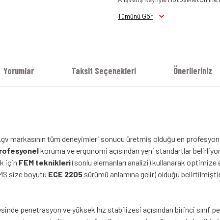
Tümünü Gör
Yorumlar
Taksit Seçenekleri
Önerileriniz
Agv markasının tüm deneyimleri sonucu üretmiş olduğu en profesyon
rofesyonel
koruma ve ergonomi açısından yeni standartlar belirliyo
k için
FEM teknikleri
(sonlu elemanları analizi) kullanarak optimize 
MS size boyutu
ECE 2205
sürümü anlamına gelir) olduğu belirtilmişt
sinde penetrasyon ve yüksek hız stabilizesi açısından birinci sınıf p