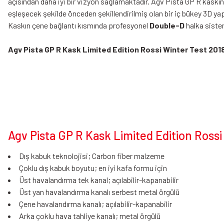
açısından daha iyi bir vizyon sağlamaktadır. Agv Pista GP R kaskın 
eşleşecek şekilde önceden şekillendirilmiş olan bir iç bükey 3D yapı i
Kaskın çene bağlantı kısmında profesyonel
Double-D
halka sistemi
Agv Pista GP R Kask Limited Edition Rossi Winter Test 201
Agv Pista GP R Kask Limited Edition Rossi 
Dış kabuk teknolojisi; Carbon fiber malzeme
Çoklu dış kabuk boyutu; en iyi kafa formu için
Üst havalandırma tek kanal; açılabilir-kapanabilir
Üst yan havalandırma kanalı serbest metal örgülü
Çene havalandırma kanalı; açılabilir-kapanabilir
Arka çoklu hava tahliye kanalı; metal örgülü