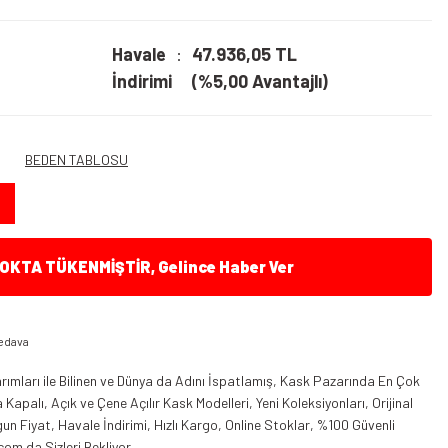
Havale
47.936,05 TL
İndirimi
(%5,00 Avantajlı)
BEDEN TABLOSU
KTA TÜKENMİŞTİR, Gelince Haber Ver
edava
ımları ile Bilinen ve Dünya da Adını İspatlamış, Kask Pazarında En Çok
apalı, Açık ve Çene Açılır Kask Modelleri, Yeni Koleksiyonları, Orijinal
n Fiyat, Havale İndirimi, Hızlı Kargo, Online Stoklar, %100 Güvenli
com da Sizleri Bekliyor.