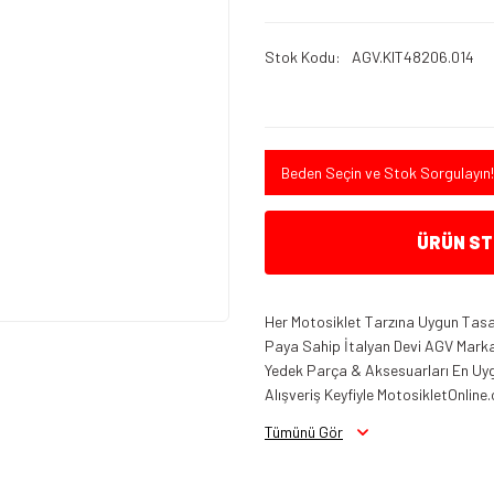
Stok Kodu
AGV.KIT48206.014
Beden Seçin ve Stok Sorgulayın!
ÜRÜN STO
Her Motosiklet Tarzına Uygun Tasar
Paya Sahip İtalyan Devi AGV Marka K
Yedek Parça & Aksesuarları En Uygu
Alışveriş Keyfiyle MotosikletOnline.
Tümünü Gör