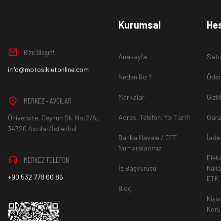
www.MotosikletOnline.com alışveriş sitesinden almış olduğ
Kurumsal
He
içinde teslim aldığınız şekli ile iade edebilirsiniz.
Bize Ulaşın!
Anasayfa
Satı
Aksi durum söz konusu olduğunda
info@motosikletonline.com
ürün "Yeniden Satışa” 
Neden Biz ?
Ödem
Markalar
Gizli
MERKEZ - AVCILAR
Adres, Telefon, Yol Tarifi
Gara
Üniversite, Ceyhun Sk. No:2/A,
*İade ve Değişim sürecinde ürünlerin
"Gönderici Ödemeli”
ola
34320 Avcılar/İstanbul
Banka Havale / EFT
İade
Numaralarımız
Elek
MERKEZ TELEFON
*
Ürün mağazamıza ulaştıktan sonra gerekli incelemelerin ardınd
İş Başvurusu
Kull
+90 532 778 66 86
ETK
hesaba ya da Kredi Kartına "Beş (5) ile On (10) iş günü” aras
Blog
durumlar ilgili bankanız ile yapılan sözleşme yükümlülüğüne ai
Kişis
Koru