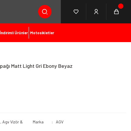
İndirimli Ürünler
Motosikletler
pağı Matt Light Gri Ebony Beyaz
,
Agv Vizör &
Marka
AGV