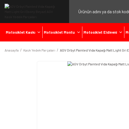
Motosiklet Kaskı
Motosiklet Montu
Motosiklet Eldiveni
M
Anasayfa
Kask Yedek Parçaları
AGV Orbyt Painted Vida Kapağı Matt Light Gri