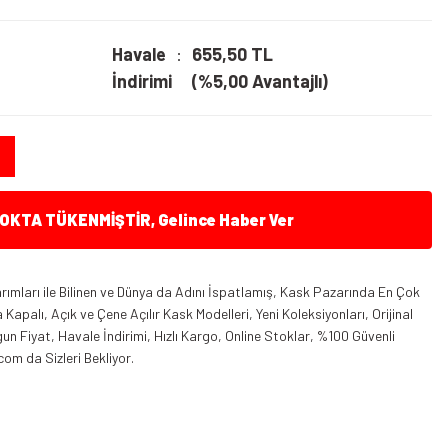
Havale
655,50 TL
İndirimi
(%5,00 Avantajlı)
KTA TÜKENMİŞTİR, Gelince Haber Ver
ımları ile Bilinen ve Dünya da Adını İspatlamış, Kask Pazarında En Çok
apalı, Açık ve Çene Açılır Kask Modelleri, Yeni Koleksiyonları, Orijinal
n Fiyat, Havale İndirimi, Hızlı Kargo, Online Stoklar, %100 Güvenli
com da Sizleri Bekliyor.