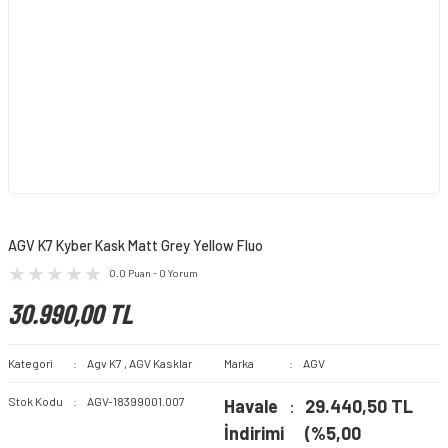
AGV K7 Kyber Kask Matt Grey Yellow Fluo
0.0 Puan - 0 Yorum
30.990,00 TL
Kategori
Agv K7
,
AGV Kasklar
Marka
AGV
Stok Kodu
AGV-18399001.007
Havale
29.440,50 TL
İndirimi
(%5,00