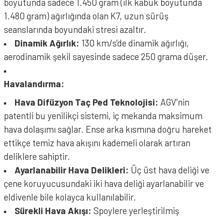
boyutunda sadece 1.450 gram (ilk kabuk boyutunda
1.480 gram) ağırlığında olan K7, uzun sürüş
seanslarında boyundaki stresi azaltır.
Dinamik Ağırlık:
130 km/s'de dinamik ağırlığı,
aerodinamik şekil sayesinde sadece 250 grama düşer.
Havalandırma:
Hava Difüzyon Taç Ped Teknolojisi:
AGV'nin
patentli bu yenilikçi sistemi, iç mekanda maksimum
hava dolaşımı sağlar. Ense arka kısmına doğru hareket
ettikçe temiz hava akışını kademeli olarak artıran
deliklere sahiptir.
Ayarlanabilir Hava Delikleri:
Üç üst hava deliği ve
çene koruyucusundaki iki hava deliği ayarlanabilir ve
eldivenle bile kolayca kullanılabilir.
Sürekli Hava Akışı:
Spoylere yerleştirilmiş