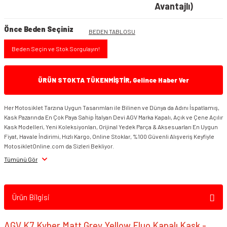
Avantajlı)
Önce Beden Seçiniz
BEDEN TABLOSU
Beden Seçin ve Stok Sorgulayın!
ÜRÜN STOKTA TÜKENMİŞTİR, Gelince Haber Ver
Her Motosiklet Tarzına Uygun Tasarımları ile Bilinen ve Dünya da Adını İspatlamış,
Kask Pazarında En Çok Paya Sahip İtalyan Devi AGV Marka Kapalı, Açık ve Çene Açılır
Kask Modelleri, Yeni Koleksiyonları, Orijinal Yedek Parça & Aksesuarları En Uygun
Fiyat, Havale İndirimi, Hızlı Kargo, Online Stoklar, %100 Güvenli Alışveriş Keyfiyle
MotosikletOnline.com da Sizleri Bekliyor.
Tümünü Gör
Ürün Bilgisi
AGV K7 Kyber Matt Grey Yellow Fluo Kapalı Kask -