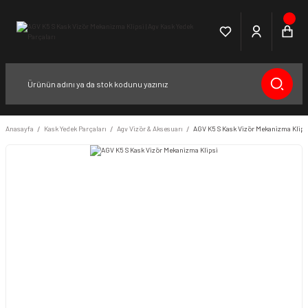
Anasayfa
Kask Yedek Parçaları
Agv Vizör & Aksesuarı
AGV K5 S Kask Vizör Mekanizma Klips