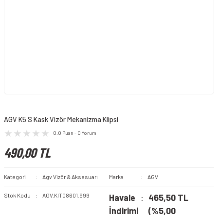
AGV K5 S Kask Vizör Mekanizma Klipsi
0.0 Puan - 0 Yorum
490,00 TL
Kategori
Agv Vizör & Aksesuarı
Marka
AGV
Stok Kodu
AGV.KIT08601.999
Havale
465,50 TL
İndirimi
(%5,00