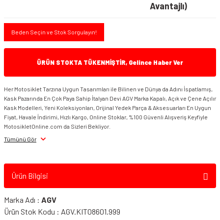
Avantajlı)
Beden Seçin ve Stok Sorgulayın!
ÜRÜN STOKTA TÜKENMİŞTİR, Gelince Haber Ver
Her Motosiklet Tarzına Uygun Tasarımları ile Bilinen ve Dünya da Adını İspatlamış,
Kask Pazarında En Çok Paya Sahip İtalyan Devi AGV Marka Kapalı, Açık ve Çene Açılır
Kask Modelleri, Yeni Koleksiyonları, Orijinal Yedek Parça & Aksesuarları En Uygun
Fiyat, Havale İndirimi, Hızlı Kargo, Online Stoklar, %100 Güvenli Alışveriş Keyfiyle
MotosikletOnline.com da Sizleri Bekliyor.
Tümünü Gör
Ürün Bilgisi
Marka Adı :
AGV
Ürün Stok Kodu : AGV.KIT08601.999