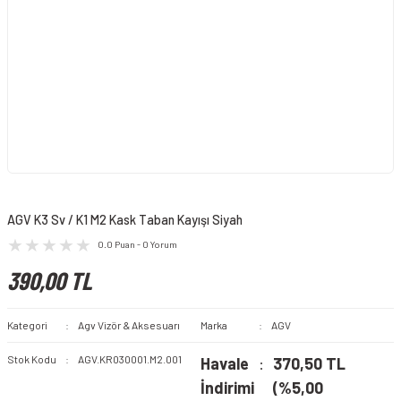
AGV K3 Sv / K1 M2 Kask Taban Kayışı Siyah
0.0 Puan - 0 Yorum
390,00 TL
Kategori
Agv Vizör & Aksesuarı
Marka
AGV
Stok Kodu
AGV.KR030001.M2.001
Havale
370,50 TL
İndirimi
(%5,00