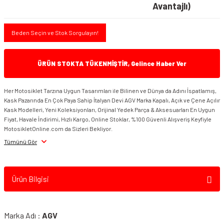
Avantajlı)
Beden Seçin ve Stok Sorgulayın!
ÜRÜN STOKTA TÜKENMİŞTİR, Gelince Haber Ver
Her Motosiklet Tarzına Uygun Tasarımları ile Bilinen ve Dünya da Adını İspatlamış,
Kask Pazarında En Çok Paya Sahip İtalyan Devi AGV Marka Kapalı, Açık ve Çene Açılır
Kask Modelleri, Yeni Koleksiyonları, Orijinal Yedek Parça & Aksesuarları En Uygun
Fiyat, Havale İndirimi, Hızlı Kargo, Online Stoklar, %100 Güvenli Alışveriş Keyfiyle
MotosikletOnline.com da Sizleri Bekliyor.
Tümünü Gör
Ürün Bilgisi
Marka Adı :
AGV