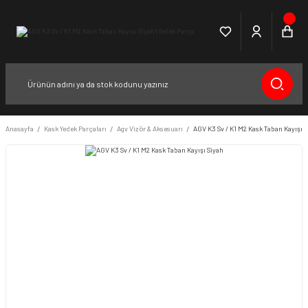
Anasayfa
Kask Yedek Parçaları
Agv Vizör & Aksesuarı
AGV K3 Sv / K1 M2 Kask Taban Kayışı S