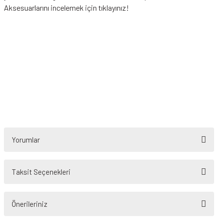
Aksesuarlarını incelemek için tıklayınız!
Yorumlar
Taksit Seçenekleri
Bu ürüne ilk yorumu siz yapın!
Önerileriniz
Yorum Yaz