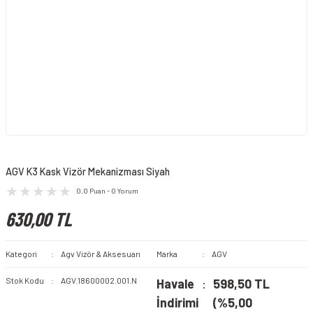
AGV K3 Kask Vizör Mekanizması Siyah
0.0 Puan - 0 Yorum
630,00 TL
Kategori
Agv Vizör & Aksesuarı
Marka
AGV
Stok Kodu
AGV.18600002.001.N
Havale
598,50 TL
İndirimi
(%5,00