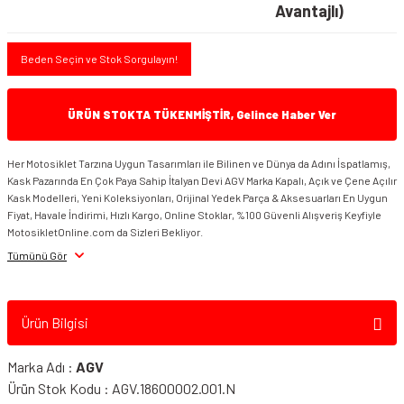
Avantajlı)
Beden Seçin ve Stok Sorgulayın!
ÜRÜN STOKTA TÜKENMİŞTİR, Gelince Haber Ver
Her Motosiklet Tarzına Uygun Tasarımları ile Bilinen ve Dünya da Adını İspatlamış,
Kask Pazarında En Çok Paya Sahip İtalyan Devi AGV Marka Kapalı, Açık ve Çene Açılır
Kask Modelleri, Yeni Koleksiyonları, Orijinal Yedek Parça & Aksesuarları En Uygun
Fiyat, Havale İndirimi, Hızlı Kargo, Online Stoklar, %100 Güvenli Alışveriş Keyfiyle
MotosikletOnline.com da Sizleri Bekliyor.
Tümünü Gör
Ürün Bilgisi
Marka Adı :
AGV
Ürün Stok Kodu : AGV.18600002.001.N