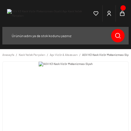
Anasayfa
Kask Yedek Parçaları
Agv Vizör & Aksesuarı
AGV K3 Kask Vizör Mekanizması Siya