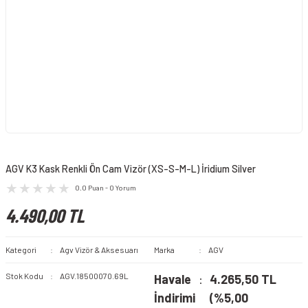
AGV K3 Kask Renkli Ön Cam Vizör (XS-S-M-L) İridium Silver
0.0 Puan - 0 Yorum
4.490,00 TL
Kategori
Agv Vizör & Aksesuarı
Marka
AGV
Stok Kodu
AGV.18500070.69L
Havale
4.265,50 TL
İndirimi
(%5,00