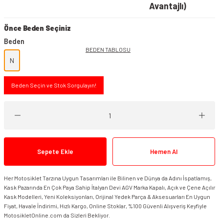
Avantajlı)
Önce Beden Seçiniz
Beden
BEDEN TABLOSU
N
Beden Seçin ve Stok Sorgulayın!
Sepete Ekle
Hemen Al
Her Motosiklet Tarzına Uygun Tasarımları ile Bilinen ve Dünya da Adını İspatlamış,
Kask Pazarında En Çok Paya Sahip İtalyan Devi AGV Marka Kapalı, Açık ve Çene Açılır
Kask Modelleri, Yeni Koleksiyonları, Orijinal Yedek Parça & Aksesuarları En Uygun
Fiyat, Havale İndirimi, Hızlı Kargo, Online Stoklar, %100 Güvenli Alışveriş Keyfiyle
MotosikletOnline.com da Sizleri Bekliyor.