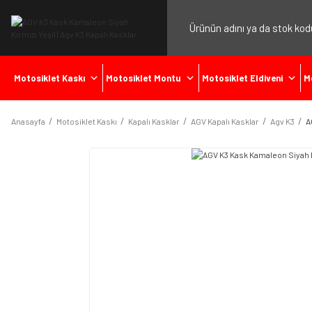
Motosiklet Kaskı
Motosiklet Montu
Motosiklet Eldiveni
M
Anasayfa
Motosiklet Kaskı
Kapalı Kasklar
AGV Kapalı Kasklar
Agv K3
A