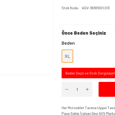
Stok Kodu
AGV-18381001.013
Önce Beden Seçiniz
Beden
XL
Beden Seçin ve Stok Sorgulayın!
Her Motosiklet Tarzına Uygun Tasar
Paya Sahip İtalyan Devi AGV Marka K