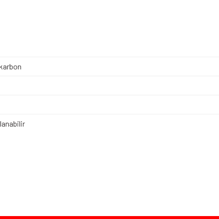
karbon
anabilir
iz gördüğünüz noktaları öneri formunu kullanarak tarafımıza iletebilirsiniz.
Bu ürüne ilk yorumu siz yapın!
Yorum Yaz