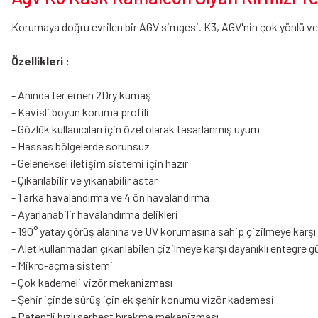
Korumaya doğru evrilen bir AGV simgesi. K3, AGV'nin çok yönlü ve g
Özellikleri :
- Anında ter emen 2Dry kumaş
- Kavisli boyun koruma profili
- Gözlük kullanıcıları için özel olarak tasarlanmış uyum
- Hassas bölgelerde sorunsuz
- Geleneksel iletişim sistemi için hazır
- Çıkarılabilir ve yıkanabilir astar
- 1 arka havalandırma ve 4 ön havalandırma
- Ayarlanabilir havalandırma delikleri
- 190° yatay görüş alanına ve UV korumasına sahip çizilmeye karşı da
- Alet kullanmadan çıkarılabilen çizilmeye karşı dayanıklı entegre g
- Mikro-açma sistemi
- Çok kademeli vizör mekanizması
- Şehir içinde sürüş için ek şehir konumu vizör kademesi
- Patentli hızlı serbest bırakma mekanizması