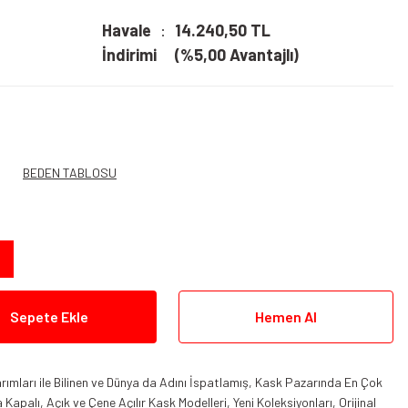
Havale
14.240,50 TL
İndirimi
(%5,00 Avantajlı)
BEDEN TABLOSU
Sepete Ekle
Hemen Al
ımları ile Bilinen ve Dünya da Adını İspatlamış, Kask Pazarında En Çok
apalı, Açık ve Çene Açılır Kask Modelleri, Yeni Koleksiyonları, Orijinal