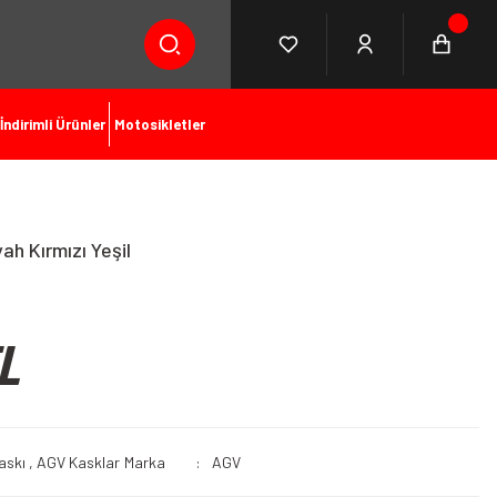
İndirimli Ürünler
Motosikletler
h Kırmızı Yeşil
L
askı
,
AGV Kasklar
Marka
AGV