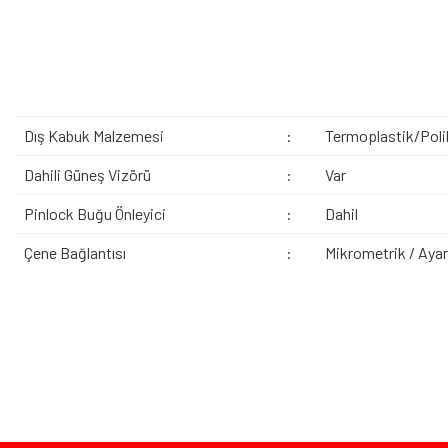
Dış Kabuk Malzemesi
:
Termoplastik/Poli
Dahili Güneş Vizörü
:
Var
Pinlock Buğu Önleyici
:
Dahil
Çene Bağlantısı
:
Mikrometrik / Ayarl
Bu ürünün fiyat bilgisi, resim, ürün açıklamalarında ve diğer konularda yeters
Görüş ve önerileriniz için teşekkür ederiz.
Ürün resmi kalitesiz, bozuk veya görüntülenemiyor.
Bazen işler planlandığı gibi gitmeyebilir…
Ürün açıklamasında eksik bilgiler bulunuyor.
Ürün bilgilerinde hatalar bulunuyor.