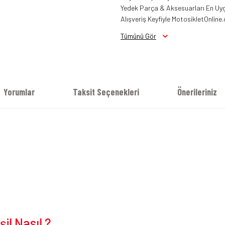
Yedek Parça & Aksesuarları En Uygu
Alışveriş Keyfiyle MotosikletOnline.
Tümünü Gör
Yorumlar
Taksit Seçenekleri
Önerileriniz
il Nasıl ?