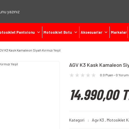
otosiklet Pantolonu
Motosiklet Botu
Aksesuarlar
Markalar
GV K3 Kask Kamaleon Siyah Kırmızı Yeşil
AGV K3 Kask Kamaleon Siya
0.0 Puan - 0 Yorum
14.990,00 T
Kategori
Agv K3
,
Motosiklet K