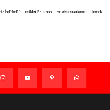
iniz
İndirimli Motosiklet Ekipmanları
ve Aksesuarlarını incelemek
ijinal ambalajında (paketi açılmamış ve kullanılmamış
ade edebilir veya değiştirebilirsiniz.