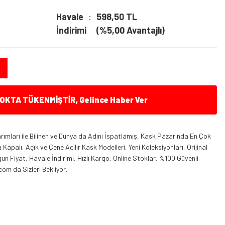
Havale
598,50 TL
İndirimi
(%5,00 Avantajlı)
KTA TÜKENMİŞTİR, Gelince Haber Ver
ımları ile Bilinen ve Dünya da Adını İspatlamış, Kask Pazarında En Çok
apalı, Açık ve Çene Açılır Kask Modelleri, Yeni Koleksiyonları, Orijinal
n Fiyat, Havale İndirimi, Hızlı Kargo, Online Stoklar, %100 Güvenli
com da Sizleri Bekliyor.