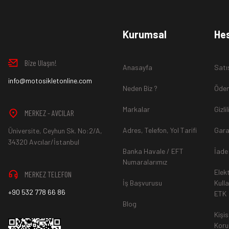
www.MotosikletOnline.com alışveriş sitesinden almış olduğ
Kurumsal
He
içinde teslim aldığınız şekli ile iade edebilirsiniz.
Bize Ulaşın!
Anasayfa
Satı
Aksi durum söz konusu olduğunda
info@motosikletonline.com
ürün "Yeniden Satışa” 
Neden Biz ?
Ödem
Markalar
Gizli
MERKEZ - AVCILAR
Adres, Telefon, Yol Tarifi
Gara
Üniversite, Ceyhun Sk. No:2/A,
*İade ve Değişim sürecinde ürünlerin
"Gönderici Ödemeli”
ola
34320 Avcılar/İstanbul
Banka Havale / EFT
İade
Numaralarımız
Elek
MERKEZ TELEFON
*
Ürün mağazamıza ulaştıktan sonra gerekli incelemelerin ardınd
İş Başvurusu
Kull
+90 532 778 66 86
ETK
hesaba ya da Kredi Kartına "Beş (5) ile On (10) iş günü” aras
Blog
durumlar ilgili bankanız ile yapılan sözleşme yükümlülüğüne ai
Kişis
Koru