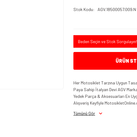
Stok Kodu
AGV.18500057.009.N
Beden Seçin ve Stok Sorgulayın!
ÜRÜN STO
Her Motosiklet Tarzına Uygun Tasar
Paya Sahip İtalyan Devi AGV Marka K
Yedek Parça & Aksesuarları En Uygu
Alışveriş Keyfiyle MotosikletOnline.
Tümünü Gör