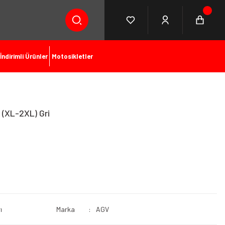
İndirimli Ürünler
Motosikletler
(XL-2XL) Gri
ı
Marka
AGV