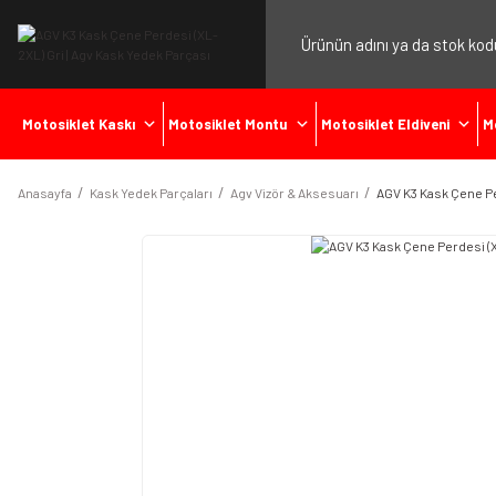
Motosiklet Kaskı
Motosiklet Montu
Motosiklet Eldiveni
M
Anasayfa
Kask Yedek Parçaları
Agv Vizör & Aksesuarı
AGV K3 Kask Çene Pe