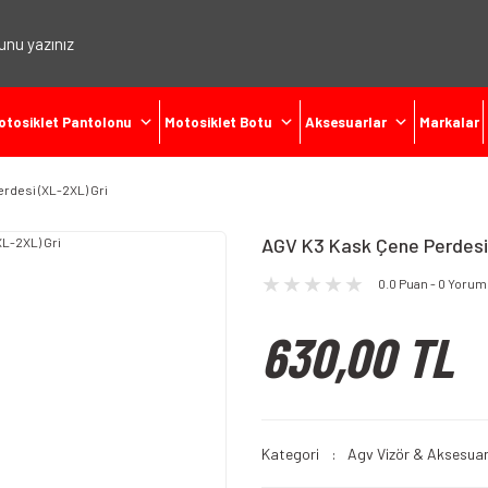
otosiklet Pantolonu
Motosiklet Botu
Aksesuarlar
Markalar
rdesi (XL-2XL) Gri
AGV K3 Kask Çene Perdesi 
0.0 Puan - 0 Yorum
630,00 TL
Kategori
Agv Vizör & Aksesuar