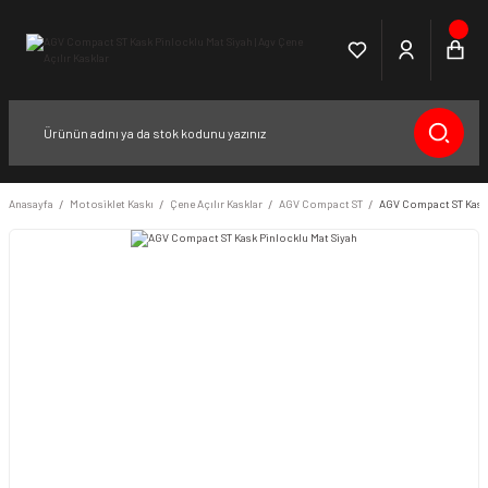
Anasayfa
Motosiklet Kaskı
Çene Açılır Kasklar
AGV Compact ST
AGV Compact ST Kask 