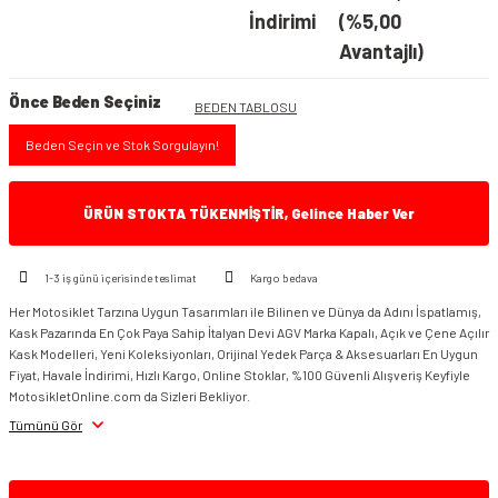
İndirimi
(%5,00
Avantajlı)
Önce Beden Seçiniz
BEDEN TABLOSU
Beden Seçin ve Stok Sorgulayın!
ÜRÜN STOKTA TÜKENMİŞTİR, Gelince Haber Ver
1-3 iş günü içerisinde teslimat
Kargo bedava
Her Motosiklet Tarzına Uygun Tasarımları ile Bilinen ve Dünya da Adını İspatlamış,
Kask Pazarında En Çok Paya Sahip İtalyan Devi AGV Marka Kapalı, Açık ve Çene Açılır
Kask Modelleri, Yeni Koleksiyonları, Orijinal Yedek Parça & Aksesuarları En Uygun
Fiyat, Havale İndirimi, Hızlı Kargo, Online Stoklar, %100 Güvenli Alışveriş Keyfiyle
MotosikletOnline.com da Sizleri Bekliyor.
Tümünü Gör