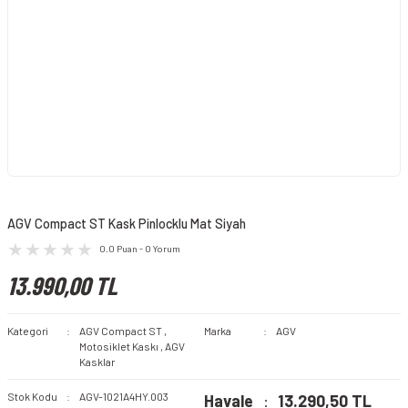
AGV Compact ST Kask Pinlocklu Mat Siyah
0.0 Puan - 0 Yorum
13.990,00 TL
Kategori
AGV Compact ST
,
Marka
AGV
Motosiklet Kaskı
,
AGV
Kasklar
Stok Kodu
AGV-1021A4HY.003
Havale
13.290,50 TL