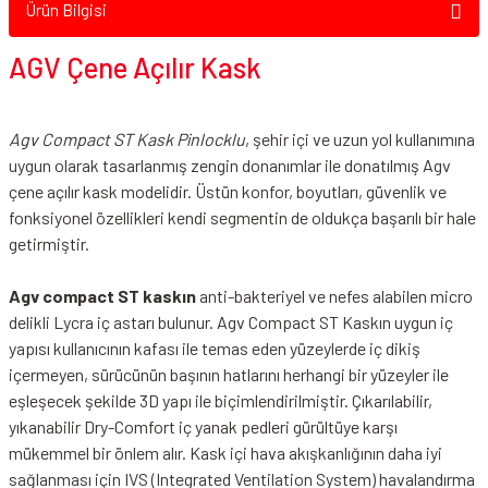
Ürün Bilgisi
AGV Çene Açılır Kask
Agv Compact ST Kask Pinlocklu
, şehir içi ve uzun yol kullanımına
uygun olarak tasarlanmış zengin donanımlar ile donatılmış Agv
çene açılır kask modelidir. Üstün konfor, boyutları, güvenlik ve
fonksiyonel özellikleri kendi segmentin de oldukça başarılı bir hale
getirmiştir.
Agv compact ST kaskın
anti-bakteriyel ve nefes alabilen micro
delikli Lycra iç astarı bulunur. Agv Compact ST Kaskın uygun iç
yapısı kullanıcının kafası ile temas eden yüzeylerde iç dikiş
içermeyen, sürücünün başının hatlarını herhangi bir yüzeyler ile
eşleşecek şekilde 3D yapı ile biçimlendirilmiştir. Çıkarılabilir,
yıkanabilir Dry-Comfort iç yanak pedleri gürültüye karşı
mükemmel bir önlem alır. Kask içi hava akışkanlığının daha iyi
sağlanması için IVS (Integrated Ventilation System) havalandırma