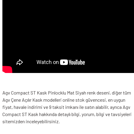
Agv Compact ST Kask Pinlocklu Mat Siyah renk deseni, diğer tüm
Agv Çene Açılır Kask modelleri online stok güvencesi, en uygun
fiyat, havale indirimi ve 9 taksit imkanı ile satın alabilir, ayrıca Agv
Compact ST Kask hakkında detaylı bilgi, yorum, bilgi ve tavsiyeleri
sitemizden inceleyebilirsiniz.