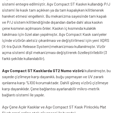
sistemi entegre edilmiştir. Agv Compact ST Kaskın kullandığı P/J
sistemi ile kask tam açıkken ya da tam kapalıyken kilitlenerek
hareket etmesi engellenir. Bu mekanizma sayesinde tam kapalı
ve P/J sistem kilitlendiğinde dışarıdan darbe dahi alsa kaskın
çene kısmının açılmasını önler. Kaskın iç kısmında kulaklık
takılması için özel alan yapılmıştır. Agv Compact Kask saniyeler
içinde vizörün aletsiz çıkarılması ve değiştirilmesi için yeni XQRS
(X-tra Quick Release System) mekanizması kullanılmıştır. Vizör
açma sistemi dişli mekanizması değiştirerek özelleştirilebilir (3
farklı şekilde kullanılabilir).
Agv Compact ST Kasklarda GT2 Numo vizörü
kullanılmıştır, bu
sayede çizilmeye karşı dayanıklı, buğu yapmayan ve UV zararlı
ışınlarına karşı %100 korumaktadır. Dahili güneş vizörü çizilmeye
karşı dayanıklıdır. Çene bağlantısı ayarlanabilir mikro-metrik
bağlantı sistemi ile yapılır.
Agv Çene Açılır Kasklar ve Agv Compact ST Kask Pinlocklu Mat
Siyah rengi online stok güvencesi ile burada!