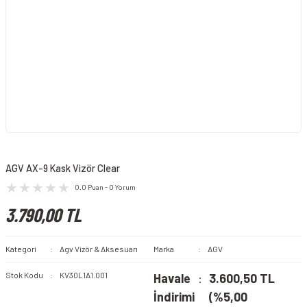
AGV AX-9 Kask Vizör Clear
0.0 Puan - 0 Yorum
3.790,00 TL
Kategori
Agv Vizör & Aksesuarı
Marka
AGV
Stok Kodu
KV30L1A1.001
Havale
3.600,50 TL
İndirimi
(%5,00