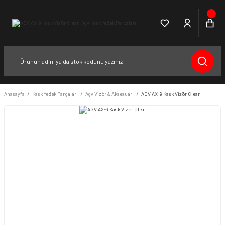
Anasayfa
Kask Yedek Parçaları
Agv Vizör & Aksesuarı
AGV AX-9 Kask Vizör Clear