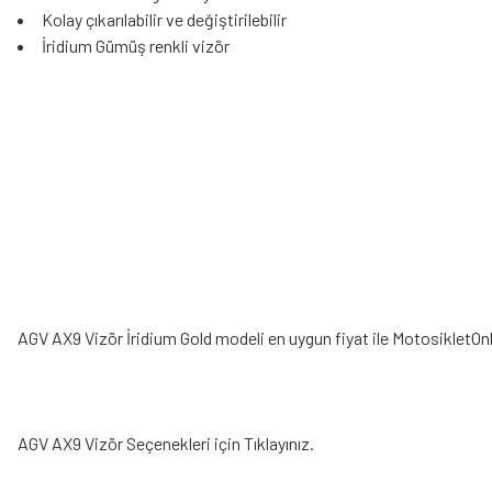
Kolay çıkarılabilir ve değiştirilebilir
İridium Gümüş renkli vizör
AGV AX9 Vizör İridium Gold modeli en uygun fiyat ile MotosikletOnl
AGV AX9 Vizör
Seçenekleri için Tıklayınız.