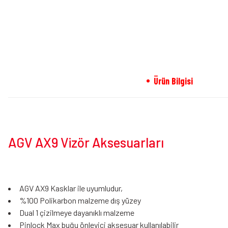
Ürün Bilgisi
AGV AX9 Vizör Aksesuarları
AGV AX9 Kasklar ile uyumludur,
%100 Polikarbon malzeme dış yüzey
Dual 1 çizilmeye dayanıklı malzeme
Pinlock Max buğu önleyici aksesuar kullanılabilir