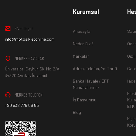
www.MotosikletOnline.com alışveriş sitesinden almış olduğ
Kurumsal
He
içinde teslim aldığınız şekli ile iade edebilirsiniz.
Bize Ulaşın!
Anasayfa
Satı
Aksi durum söz konusu olduğunda
info@motosikletonline.com
ürün "Yeniden Satışa” 
Neden Biz ?
Ödem
Markalar
Gizli
MERKEZ - AVCILAR
Adres, Telefon, Yol Tarifi
Gara
Üniversite, Ceyhun Sk. No:2/A,
*İade ve Değişim sürecinde ürünlerin
"Gönderici Ödemeli”
ola
34320 Avcılar/İstanbul
Banka Havale / EFT
İade
Numaralarımız
Elek
MERKEZ TELEFON
*
Ürün mağazamıza ulaştıktan sonra gerekli incelemelerin ardınd
İş Başvurusu
Kull
+90 532 778 66 86
ETK
hesaba ya da Kredi Kartına "Beş (5) ile On (10) iş günü” aras
Blog
durumlar ilgili bankanız ile yapılan sözleşme yükümlülüğüne ai
Kişis
Koru