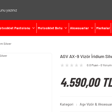
otosiklet Pantolonu
Motosiklet Botu
Aksesuarlar
Markalar
um Silver
AGV AX-9 Vizör İridium Sil
0.0 Puan - 0 Yorum
4.590,00 T
Kategori
Agv Vizör & Aksesuar