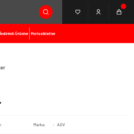
İndirimli Ürünler
Motosikletler
ver
L
ı
Marka
AGV