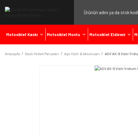
Motosiklet Kaskı
Motosiklet Montu
Motosiklet Eldiveni
M
Anasayfa
Kask Yedek Parçaları
Agv Vizör & Aksesuarı
AGV AX-9 Vizör İridi