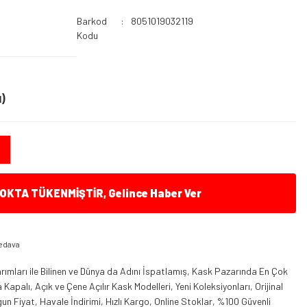
Barkod
8051019032119
Kodu
)
KTA TÜKENMİŞTİR, Gelince Haber Ver
edava
ımları ile Bilinen ve Dünya da Adını İspatlamış, Kask Pazarında En Çok
apalı, Açık ve Çene Açılır Kask Modelleri, Yeni Koleksiyonları, Orijinal
n Fiyat, Havale İndirimi, Hızlı Kargo, Online Stoklar, %100 Güvenli