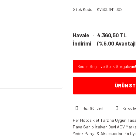
Stok Kodu
KV30L1N1.002
Havale
4.360,50 TL
İndirimi
(%5,00 Avantajlı
Beden Seçin ve Stok Sorgulayın!
ÜRÜN STO
Hızlı Gönderi
Kargo b
Her Motosiklet Tarzına Uygun Tasar
Paya Sahip İtalyan Devi AGV Marka K
Yedek Parça & Aksesuarları En Uygu