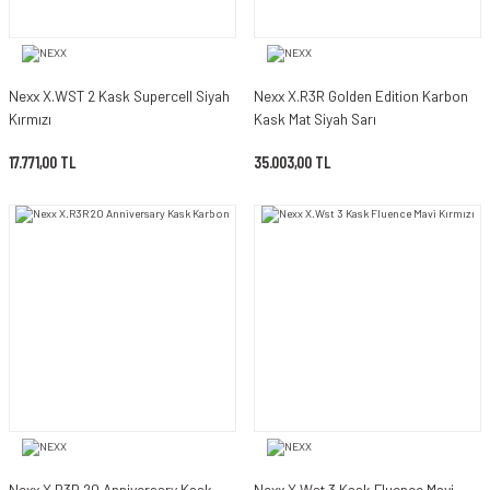
Nexx X.WST 2 Kask Supercell Siyah
Nexx X.R3R Golden Edition Karbon
Kırmızı
Kask Mat Siyah Sarı
17.771,00 TL
35.003,00 TL
Nexx X.R3R 20 Anniversary Kask
Nexx X.Wst 3 Kask Fluence Mavi