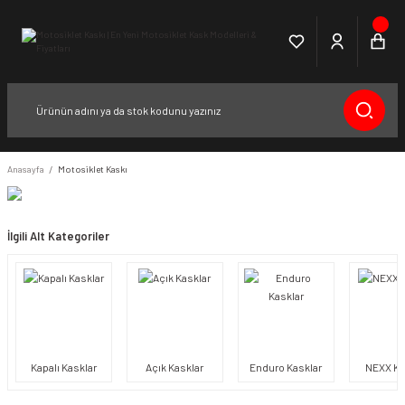
Anasayfa
Motosiklet Kaskı
İlgili Alt Kategoriler
Kapalı Kasklar
Açık Kasklar
Enduro Kasklar
NEXX Ka