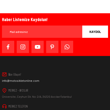
Haber Listemize Kaydolun!
KAYDOL
Bize Ulaşın!
info@motosikletonline.com
MERKEZ - AVCILAR
Üniversite, Ceyhun Sk. No:2/A, 34320 Avcılar/İstanbul
MERKEZ TELEFON