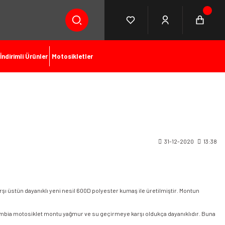
İndirimli Ürünler
Motosikletler
31-12-2020
13:38
rşı üstün dayanıklı yeni nesil 600D polyester kumaş ile üretilmiştir. Montun
 Gambia motosiklet montu yağmur ve su geçirmeye karşı oldukça dayanıklıdır. Buna