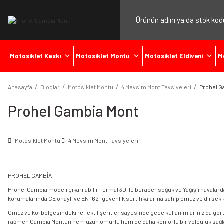
Motosiklet Kaskı
Motosiklet Montu
Motosiklet Eldiveni
M
Anasayfa
Bloglar
Motosiklet Montu
4 Mevsim Mont Tavsiyeleri
Prohel G
Prohel Gambia Mont
Motosiklet Montu
4 Mevsim Mont Tavsiyeleri
PROHEL GAMBİA
Prohel Gambia modeli çıkarılabilir Termal 3D ile beraber soğuk ve Yağışlı havalard
korumalarında CE onaylı ve EN 1621 güvenlik sertifikalarına sahip omuz ve dirsek k
Omuz ve kol bölgesindeki reflektif şeritler sayesinde gece kullanımlarınız da gö
rağmen Gambia Montun hem uzun ömürlü hem de daha konforlu bir yolculuk sağlama