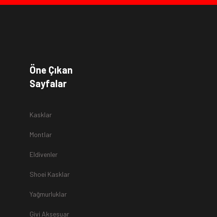
a
Öne Çıkan
Sayfalar
Kasklar
Montlar
Eldivenler
Shoei Kasklar
Yağmurluklar
Givi Aksesuar