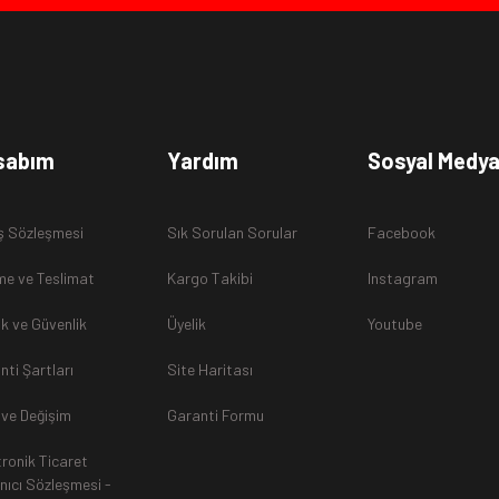
sabım
Yardım
Sosyal Medy
ş Sözleşmesi
Sık Sorulan Sorular
Facebook
e ve Teslimat
Kargo Takibi
Instagram
lik ve Güvenlik
Üyelik
Youtube
nti Şartları
Site Haritası
 ve Değişim
Garanti Formu
tronik Ticaret
anıcı Sözleşmesi -