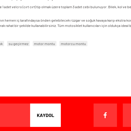
 1 adet velcro (cırt cırt) tip olmak üzere toplam 3 adet cebi bulunuyor. Bilek, kol ve
nın hemen iç tarafındaysa önden gelebilecek rüzgar ve soğuk havaya karşı ekstra korum
rarak rahat bir şekilde kullanabilirsiniz. Tüm motosiklet kullanıcıları için oldukça ide
lık
su geçirmez
motor montu
motorcu montu
KAYDOL