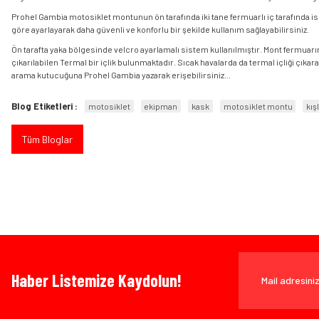
Prohel Gambia motosiklet montunun ön tarafında iki tane fermuarlı iç tarafında ise
göre ayarlayarak daha güvenli ve konforlu bir şekilde kullanım sağlayabilirsiniz.
Ön tarafta yaka bölgesinde velcro ayarlamalı sistem kullanılmıştır. Mont fermuarı
çıkarılabilen Termal bir içlik bulunmaktadır. Sıcak havalarda da termal içliği çıka
arama kutucuğuna Prohel Gambia yazarak erişebilirsiniz...
Blog Etiketleri :
motosiklet
ekipman
kask
motosiklet montu
kış
Tüm Bloglar
Haber Listemize Kaydolun!