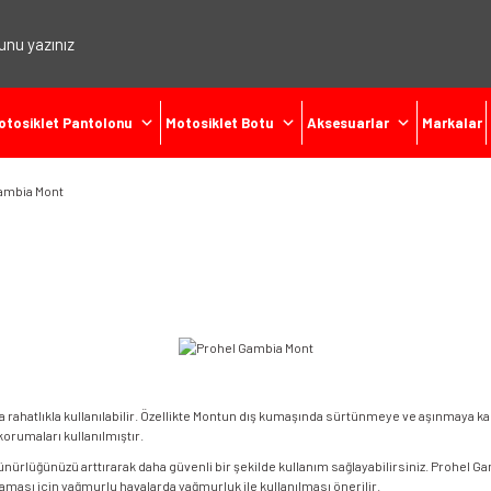
otosiklet Pantolonu
Motosiklet Botu
Aksesuarlar
Markalar
ambia Mont
a rahatlıkla kullanılabilir. Özellikte Montun dış kumaşında sürtünmeye ve aşınmaya ka
orumaları kullanılmıştır.
rünürlüğünüzü arttırarak daha güvenli bir şekilde kullanım sağlayabilirsiniz. Prohel
sı için yağmurlu havalarda yağmurluk ile kullanılması önerilir.