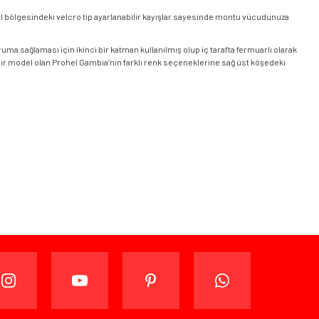
 bel bölgesindeki velcro tip ayarlanabilir kayışlar sayesinde montu vücudunuza
a sağlaması için ikinci bir katman kullanılmış olup iç tarafta fermuarlı olarak
al bir model olan Prohel Gambia’nın farklı renk seçeneklerine sağ üst köşedeki