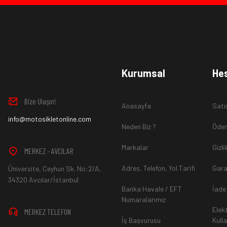
Kurumsal
He
Bize Ulaşın!
Anasayfa
Satı
info@motosikletonline.com
Neden Biz ?
Ödem
Markalar
Gizli
MERKEZ - AVCILAR
Adres, Telefon, Yol Tarifi
Gara
Üniversite, Ceyhun Sk. No:2/A,
34320 Avcılar/İstanbul
Banka Havale / EFT
İade
Numaralarımız
Elek
MERKEZ TELEFON
İş Başvurusu
Kull