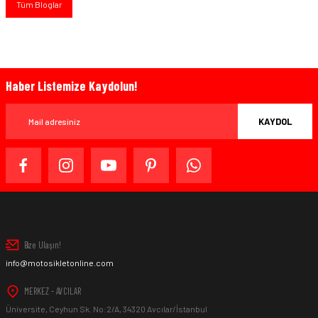
Tüm Bloglar
Haber Listemize Kaydolun!
KAYDOL
Bize Ulaşın!
info@motosikletonline.com
MERKEZ - AVCILAR
Üniversite, Ceyhun Sk. No:2/A, 34320 Avcılar/İstanbul