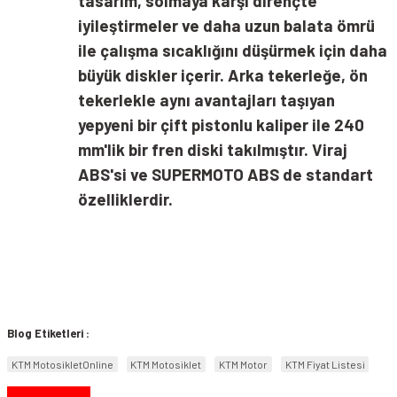
tasarım, solmaya karşı dirençte
iyileştirmeler ve daha uzun balata ömrü
ile çalışma sıcaklığını düşürmek için daha
büyük diskler içerir. Arka tekerleğe, ön
tekerlekle aynı avantajları taşıyan
yepyeni bir çift pistonlu kaliper ile 240
mm'lik bir fren diski takılmıştır. Viraj
ABS'si ve SUPERMOTO ABS de standart
özelliklerdir.
Blog Etiketleri :
KTM MotosikletOnline
KTM Motosiklet
KTM Motor
KTM Fiyat Listesi