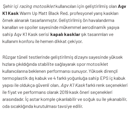
Şehir içi
racing motosiklet
kullanıcıları için geliştirilmiş olan
Agv
K1 Kask
Warm Up Matt Black Red, profesyonel yarış kaskları
örnek alınarak tasarlanmıştır. Geliştirilmiş ön havalandırma
kanalları ve spoiler sayesinde mükemmel aerodinamik yapıya
sahip Agv K1 Kask serisi
kapalı kasklar
şık tasarımları ve
kullanım konforu ile hemen dikkat çekiyor.
Rüzgar tüneli testlerinde geliştirilmiş dizaynı sayesinde yüksek
hızlara çıkıldığında stabilite sağlayarak spor motosiklet
kullanıcılarına beklenen performansı sunuyor. Yüksek dirençli
termoplastik dış kabuk ve 4 farklı yoğunluğa sahip EPS iç kabuk
yapısı ile oldukça güvenli olan,
Agv K1 Kask
farklı renk seçenekleri
ile fiyat ve performans olarak 2019 kask öneri seçenekleri
arasındadır. İç astar komple çıkarılabilir ve soğuk su ile yıkanabilir,
oda sıcaklığında kurutulması tavsiye edilir.