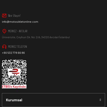
Bize Ulaşın!
info@motosikletonline.com
MERKEZ - AVCILAR
Üniversite, Ceyhun Sk. No:2/A, 34320 Avcılar/İstanbul
MERKEZ TELEFON
+90 532 778 66 86
Kurumsal