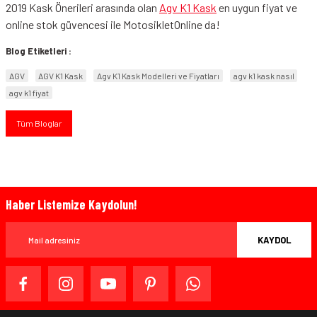
2019 Kask Önerileri arasında olan
Agv K1 Kask
en uygun fiyat ve
online stok güvencesi ile MotosikletOnline da!
Blog Etiketleri :
AGV
AGV K1 Kask
Agv K1 Kask Modelleri ve Fiyatları
agv k1 kask nasıl
agv k1 fiyat
Tüm Bloglar
Haber Listemize Kaydolun!
KAYDOL