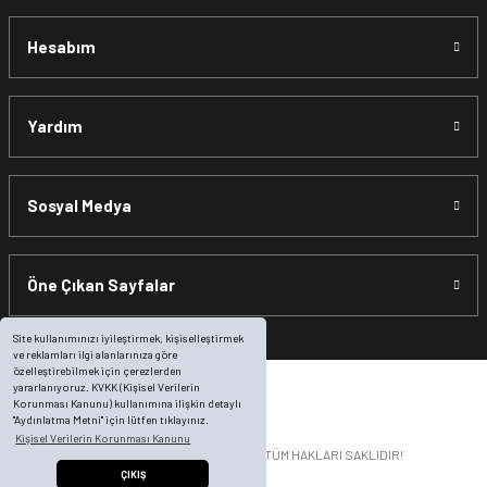
Hesabım
Yardım
Sosyal Medya
Öne Çıkan Sayfalar
Site kullanımınızı iyileştirmek, kişiselleştirmek
ve reklamları ilgi alanlarınıza göre
özelleştirebilmek için çerezlerden
yararlanıyoruz. KVKK (Kişisel Verilerin
Korunması Kanunu) kullanımına ilişkin detaylı
"Aydınlatma Metni" için lütfen tıklayınız.
Kişisel Verilerin Korunması Kanunu
© 2014 motosikletonline.com | TÜM HAKLARI SAKLIDIR!
ÇIKIŞ