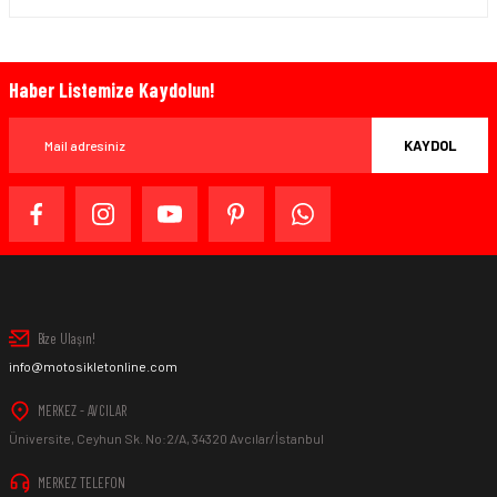
Haber Listemize Kaydolun!
KAYDOL
Bize Ulaşın!
info@motosikletonline.com
MERKEZ - AVCILAR
Üniversite, Ceyhun Sk. No:2/A, 34320 Avcılar/İstanbul
MERKEZ TELEFON