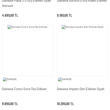
Dainese Plaza 3 D Dry Eldiven Siyah
Dainese Aurora D-Dry Kadın Eldiven
Antrasit
Smk Kask Vizör &
Aksesuarı
4.690,00 TL
9.190,00 TL
Spyder Kask Vizör &
Aksesuar
Suomy Vizör &
Aksesuarları
VEXO Vizör & Aksesuarı
Zeus Kask Vizör &
Aksesuar
Dainese Como Gore-Tex Eldiven
Dainese Impeto Deri Eldiven Siyah
8.990,00 TL
10.290,00 TL