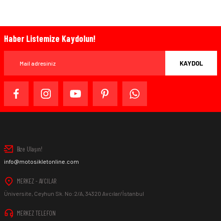
Haber Listemize Kaydolun!
KAYDOL
Bize Ulaşın!
info@motosikletonline.com
MERKEZ - AVCILAR
Üniversite, Ceyhun Sk. No:2/A, 34320 Avcılar/İstanbul
MERKEZ TELEFON